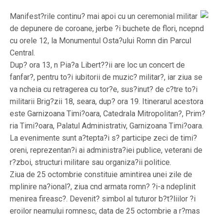
Manifest?rile continu? mai apoi cu un ceremonial militar
de depunere de coroane, jerbe ?i buchete de flori, ncepnd
cu orele 12, la Monumentul Osta?ului Romn din Parcul
Central.
Dup? ora 13, n Pia?a Libert??ii are loc un concert de
fanfar?, pentru to?i iubitorii de muzic? militar?, iar ziua se
va ncheia cu retragerea cu tor?e, sus?inut? de c?tre to?i
militarii Brig?zii 18, seara, dup? ora 19. Itinerarul acestora
este Garnizoana Timi?oara, Catedrala Mitropolitan?, Prim?
ria Timi?oara, Palatul Administrativ, Garnizoana Timi?oara.
La evenimente sunt a?tepta?i s? participe zeci de timi?
oreni, reprezentan?i ai administra?iei publice, veterani de
r?zboi, structuri militare sau organiza?ii politice.
Ziua de 25 octombrie constituie amintirea unei zile de
mplinire na?ional?, ziua cnd armata romn? ?i-a ndeplinit
menirea fireasc?. Devenit? simbol al tuturor b?t?liilor ?i
eroilor neamului romnesc, data de 25 octombrie a r?mas