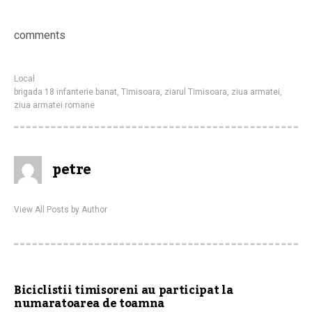
comments
Local
brigada 18 infanterie banat
,
Timisoara
,
ziarul Timisoara
,
ziua armatei
,
ziua armatei romane
petre
View All Posts by Author
Biciclistii timisoreni au participat la
numaratoarea de toamna