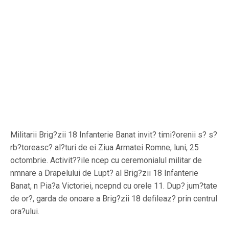
Militarii Brig?zii 18 Infanterie Banat invit? timi?orenii s? s?
rb?toreasc? al?turi de ei Ziua Armatei Romne, luni, 25
octombrie. Activit??ile ncep cu ceremonialul militar de
nmnare a Drapelului de Lupt? al Brig?zii 18 Infanterie
Banat, n Pia?a Victoriei, ncepnd cu orele 11. Dup? jum?tate
de or?, garda de onoare a Brig?zii 18 defileaz? prin centrul
ora?ului.