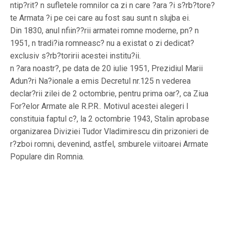
ntip?rit? n sufletele romnilor ca zi n care ?ara ?i s?rb?tore?
te Armata ?i pe cei care au fost sau sunt n slujba ei.
Din 1830, anul nfiin??rii armatei romne moderne, pn? n
1951, n tradi?ia romneasc? nu a existat o zi dedicat?
exclusiv s?rb?toririi acestei institu?ii.
n ?ara noastr?, pe data de 20 iulie 1951, Prezidiul Marii
Adun?ri Na?ionale a emis Decretul nr.125 n vederea
declar?rii zilei de 2 octombrie, pentru prima oar?, ca Ziua
For?elor Armate ale R.P.R.. Motivul acestei alegeri l
constituia faptul c?, la 2 octombrie 1943, Stalin aprobase
organizarea Diviziei Tudor Vladimirescu din prizonieri de
r?zboi romni, devenind, astfel, smburele viitoarei Armate
Populare din Romnia.