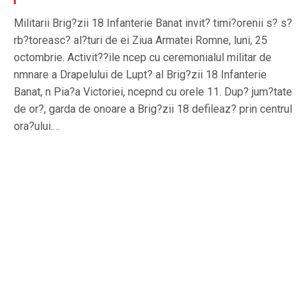
Militarii Brig?zii 18 Infanterie Banat invit? timi?orenii s? s?
rb?toreasc? al?turi de ei Ziua Armatei Romne, luni, 25
octombrie. Activit??ile ncep cu ceremonialul militar de
nmnare a Drapelului de Lupt? al Brig?zii 18 Infanterie
Banat, n Pia?a Victoriei, ncepnd cu orele 11. Dup? jum?tate
de or?, garda de onoare a Brig?zii 18 defileaz? prin centrul
ora?ului.…