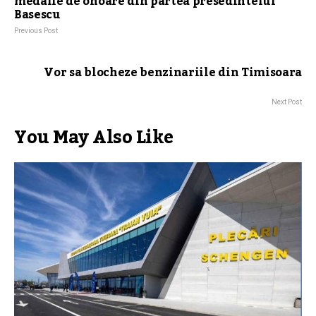
medalie de onoare din partea presedintelui
Basescu
Previous Post
Vor sa blocheze benzinariile din Timisoara
Next Post
You May Also Like