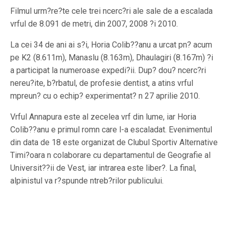
Filmul urm?re?te cele trei ncerc?ri ale sale de a escalada
vrful de 8.091 de metri, din 2007, 2008 ?i 2010.
La cei 34 de ani ai s?i, Horia Colib??anu a urcat pn? acum
pe K2 (8.611m), Manaslu (8.163m), Dhaulagiri (8.167m) ?i
a participat la numeroase expedi?ii. Dup? dou? ncerc?ri
nereu?ite, b?rbatul, de profesie dentist, a atins vrful
mpreun? cu o echip? experimentat? n 27 aprilie 2010.
Vrful Annapura este al zecelea vrf din lume, iar Horia
Colib??anu e primul romn care l-a escaladat. Evenimentul
din data de 18 este organizat de Clubul Sportiv Alternative
Timi?oara n colaborare cu departamentul de Geografie al
Universit??ii de Vest, iar intrarea este liber?. La final,
alpinistul va r?spunde ntreb?rilor publicului.