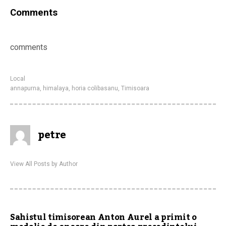
Comments
comments
Local
annapurna
,
himalaya
,
horia colibasanu
,
Timisoara
petre
View All Posts by Author
Sahistul timisorean Anton Aurel a primit o