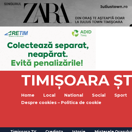
TIMIȘOARA ȘT
Home
Local
National
Social
Sport
Despre cookies – Politica de cookie
Timisoara TV
Credinta
Istorie
Misterele Orasului