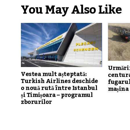
You May Also Like
Urmărir
Vestea mult așteptată:
centura
Turkish Airlines deschide
fugarul
o nouă rută între Istanbul
mașina 
și Timișoara – programul
zborurilor