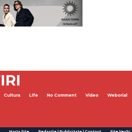
IRI
Cultura
Life
No Comment
Video
Weborial
Harta Site
Redactie | Publicitate | Contact
Site Vechi