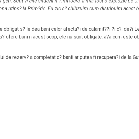
gen. Sunt ?i alte situa?ii n Timi?oara, a mai fost o explozie pe C
mna ntins? la Prim?rie. Eu zic s? chibzuim cum distribuim acest 
te obligat s? le dea bani celor afecta?i de calamit??i ?i c?, de?i 
 s? ofere bani n acest scop, ele nu sunt obligate, a?a cum este ob
lui de rezerv? a completat c? banii ar putea fi recupera?i de la Gu