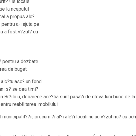
rit??ile locale.
ie la nceputul
cal a propus alc?
 pentru a-i ajuta pe
nu a fost v?zut? cu
r? pentru a dezbate
carea de buget.
e alc?tuiasc? un fond
ani s? se dea timi?
n Br?iloiu, deoarece ace?tia sunt pasa?i de cteva luni bune de la
entru reabilitarea imobilului.
municipalit??ii, precum ?i al?i ale?i locali nu au v?zut ns? cu och