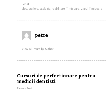
Local
bloc
,
brailoiu
,
explozie
,
reabilitare
,
Timisoara
,
ziarul Timisoara
petre
View All Posts by Author
Cursuri de perfectionare pentru
medicii dentisti
Previous Post