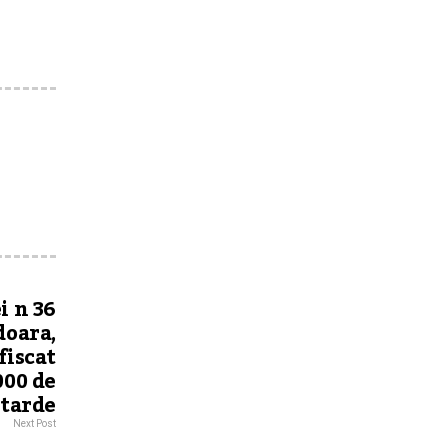
i n 36
doara,
fiscat
000 de
tarde
Next Post