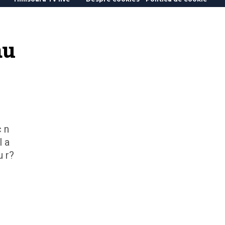
u 
c n
l a
u r?