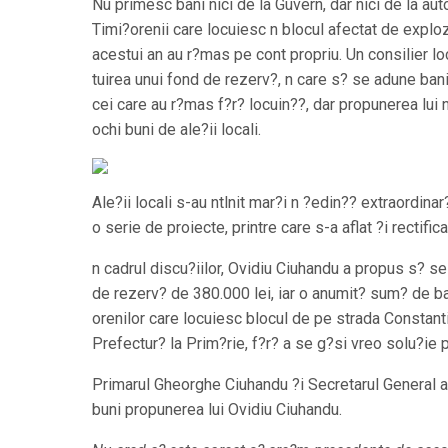
Nu primesc bani nici de la Guvern, dar nici de la auto
Timi?orenii care locuiesc n blocul afectat de exploz
acestui an au r?mas pe cont propriu. Un consilier lo
tuirea unui fond de rezerv?, n care s? se adune bani
cei care au r?mas f?r? locuin??, dar propunerea lui 
ochi buni de ale?ii locali.
Ale?ii locali s-au ntlnit mar?i n ?edin?? extraordina
o serie de proiecte, printre care s-a aflat ?i rectifi
n cadrul discu?iilor, Ovidiu Ciuhandu a propus s? s
de rezerv? de 380.000 lei, iar o anumit? sum? de b
orenilor care locuiesc blocul de pe strada Constanti
Prefectur? la Prim?rie, f?r? a se g?si vreo solu?ie p
Primarul Gheorghe Ciuhandu ?i Secretarul General al 
buni propunerea lui Ovidiu Ciuhandu.