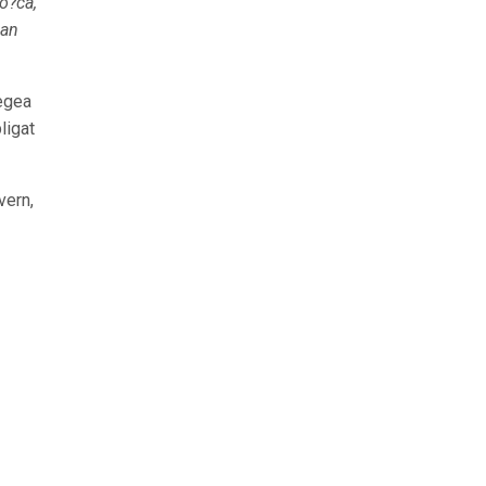
lo?ca,
ban
Legea
ligat
vern,