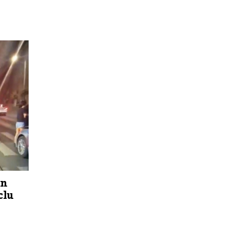
un
clu