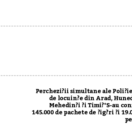
Perchezi?ii simultane ale Poli?ie
de locuin?e din Arad, Hune
Mehedin?i ?i Timi?*S-au con
145.000 de pachete de ?ig?ri ?i 19.
pe