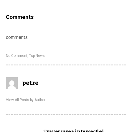
Comments
comments
No Comment
,
Top News
petre
View All Posts by Author
Traversarea intersecției