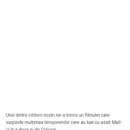
Unul dintre cititorii noștri ne-a trimis un filmuleț care
surpinde mulțimea timișorenilor care au luat cu asalt Mall-
ul în a doua zi de Crăciun.