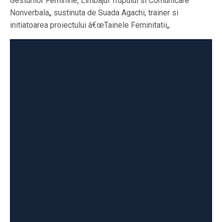
Gesturilor Feminine, Limbajul Trupului si Comunicare
Nonverbala„ sustinuta de Suada Agachi, trainer si
initiatoarea proiectului â€œTainele Feminitatii„.