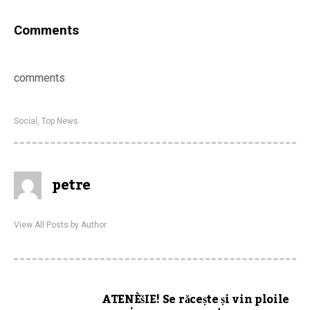
Comments
comments
Social
,
Top News
petre
View All Posts by Author
ATENÈšIE! Se răcește și vin ploile