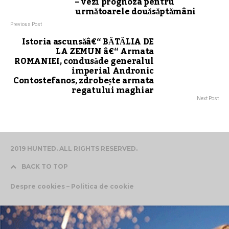
– vezi prognoza pentru
următoarele douăsăptămâni
Previous Post
Istoria ascunsăâ€“ BĂTĂLIA DE
LA ZEMUN â€“ Armata
ROMANIEI, condusăde generalul
imperial Andronic
Contostefanos, zdrobește armata
regatului maghiar
Next Post
2019 HUNTED. ALL RIGHTS RESERVED.
BACK TO TOP
Despre cookies – Politica de cookie