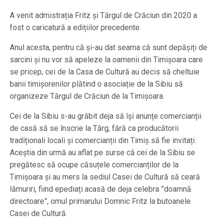
A venit admistrația Fritz și Tărgul de Crăciun din 2020 a
fost o caricatură a edițiilor precedente.
Anul acesta, pentru că și-au dat seama că sunt depășiți de
sarcini și nu vor să apeleze la oamenii din Timișoara care
se pricep, cei de la Casa de Cultură au decis să cheltuie
banii timișorenilor plătind o asociație de la Sibiu să
organizeze Tărgul de Crăciun de la Timișoara.
Cei de la Sibiu s-au grăbit deja să își anunțe comercianții
de casă să se înscrie la Tărg, fără ca producătorii
tradiționali locali și comercianții din Timiș să fie invitați.
Aceștia din urmă au aflat pe surse că cei de la Sibiu se
pregătesc să ocupe căsuțele comercianților de la
Timișoara și au mers la sediul Casei de Cultură să ceară
lămuriri, fiind epediați acasă de deja celebra ”doamnă
directoare”, omul primarului Domnic Fritz la butoanele
Casei de Cultură.