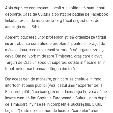
Abia după ce comercianții locali s-au plăns că sunt lăsați
deoparte, Casa de Cultură a postat pe pagina pe Facebook
linkul site-ului de înscrieri la târg făcut și gestionat de
asociația de la Sibiu.
Aparent, aducerea unor profesioniști să organizeze târgul
nu ar trebui să constituie o problemă, pentru un orășel de
mâna a doua, care nu a reușit vreodată să organizeze așa
ceva. Dar noi vorbim despre Timișoara, oraș care a avut
Târguri de Crăciun absolut superbe, cotate în fiecare an în
topul celor mai frunoase târguri din țară.
Dar acest gen de manevre, prin care se cheltuie în mod
întortochiat banii publici (vezi cazul unei ”experte” de la
București plătită cu bani grei de adminsrația Fritz ca să ne
învețe cum să fim Capitală Europeană a Culturii, asta după
ce Timișoara învinsese în competiție Bucureștiul, Clujul,
Iașiul….”) este deja un mod de lucru al ”baronilor” unei