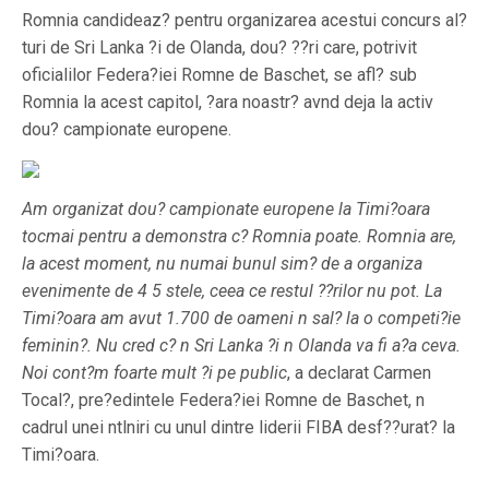
Romnia candideaz? pentru organizarea acestui concurs al?
turi de Sri Lanka ?i de Olanda, dou? ??ri care, potrivit
oficialilor Federa?iei Romne de Baschet, se afl? sub
Romnia la acest capitol, ?ara noastr? avnd deja la activ
dou? campionate europene.
Am organizat dou? campionate europene la Timi?oara
tocmai pentru a demonstra c? Romnia poate. Romnia are,
la acest moment, nu numai bunul sim? de a organiza
evenimente de 4 5 stele, ceea ce restul ??rilor nu pot. La
Timi?oara am avut 1.700 de oameni n sal? la o competi?ie
feminin?. Nu cred c? n Sri Lanka ?i n Olanda va fi a?a ceva.
Noi cont?m foarte mult ?i pe public
, a declarat Carmen
Tocal?, pre?edintele Federa?iei Romne de Baschet, n
cadrul unei ntlniri cu unul dintre liderii FIBA desf??urat? la
Timi?oara.