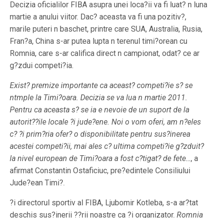
Decizia oficialilor FIBA asupra unei loca?ii va fi luat? n luna
martie a anului viitor. Dac? aceasta va fi una pozitiv?,
marile puteri n baschet, printre care SUA, Australia, Rusia,
Fran?a, China s-ar putea lupta n terenul timi?orean cu
Romnia, care s-ar califica direct n campionat, odat? ce ar
g?zdui competi?ia.
Exist? premize importante ca aceast? competi?ie s? se
ntmple la Timi?oara. Decizia se va lua n martie 2011.
Pentru ca aceasta s? se ia e nevoie de un suport de la
autorit??ile locale ?i jude?ene. Noi o vom oferi, am n?eles
c? ?i prim?ria ofer? o disponibilitate pentru sus?inerea
acestei competi?ii, mai ales c? ultima competi?ie g?zduit?
la nivel european de Timi?oara a fost c?tigat? de fete…
, a
afirmat Constantin Ostaficiuc, pre?edintele Consiliului
Jude?ean Timi?.
?i directorul sportiv al FIBA, Ljubomir Kotleba, s-a ar?tat
deschis sus?inerii ??rii noastre ca ?i organizator.
Romnia