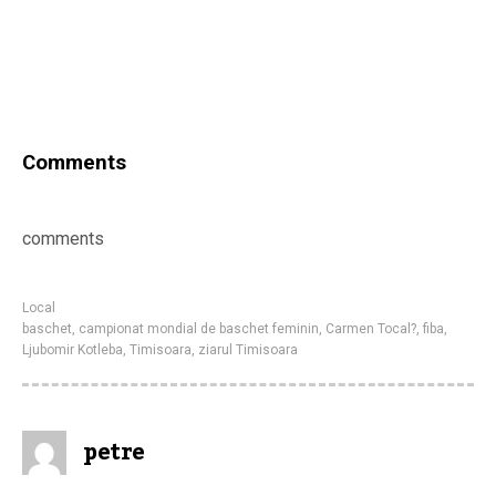
Comments
comments
Local
baschet
,
campionat mondial de baschet feminin
,
Carmen Tocal?
,
fiba
,
Ljubomir Kotleba
,
Timisoara
,
ziarul Timisoara
petre