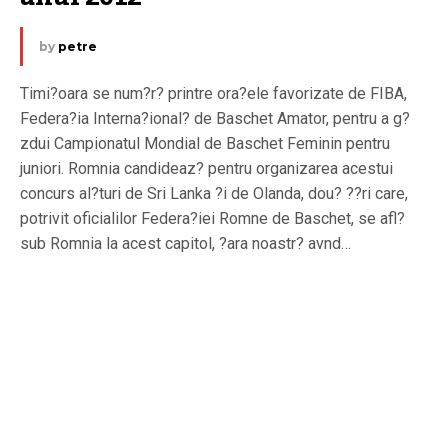
by
petre
Timi?oara se num?r? printre ora?ele favorizate de FIBA,
Federa?ia Interna?ional? de Baschet Amator, pentru a g?
zdui Campionatul Mondial de Baschet Feminin pentru
juniori. Romnia candideaz? pentru organizarea acestui
concurs al?turi de Sri Lanka ?i de Olanda, dou? ??ri care,
potrivit oficialilor Federa?iei Romne de Baschet, se afl?
sub Romnia la acest capitol, ?ara noastr? avnd…