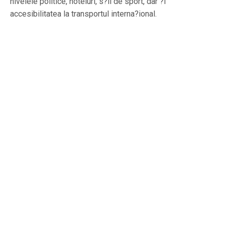
nivelele politice, hoteluri, s?li de sport, dar ?i
accesibilitatea la transportul interna?ional.