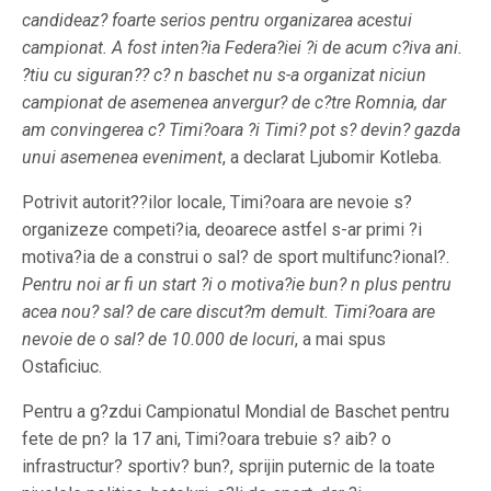
candideaz? foarte serios pentru organizarea acestui
campionat. A fost inten?ia Federa?iei ?i de acum c?iva ani.
?tiu cu siguran?? c? n baschet nu s-a organizat niciun
campionat de asemenea anvergur? de c?tre Romnia, dar
am convingerea c? Timi?oara ?i Timi? pot s? devin? gazda
unui asemenea eveniment
, a declarat Ljubomir Kotleba.
Potrivit autorit??ilor locale, Timi?oara are nevoie s?
organizeze competi?ia, deoarece astfel s-ar primi ?i
motiva?ia de a construi o sal? de sport multifunc?ional?.
Pentru noi ar fi un start ?i o motiva?ie bun? n plus pentru
acea nou? sal? de care discut?m demult. Timi?oara are
nevoie de o sal? de 10.000 de locuri
, a mai spus
Ostaficiuc.
Pentru a g?zdui Campionatul Mondial de Baschet pentru
fete de pn? la 17 ani, Timi?oara trebuie s? aib? o
infrastructur? sportiv? bun?, sprijin puternic de la toate