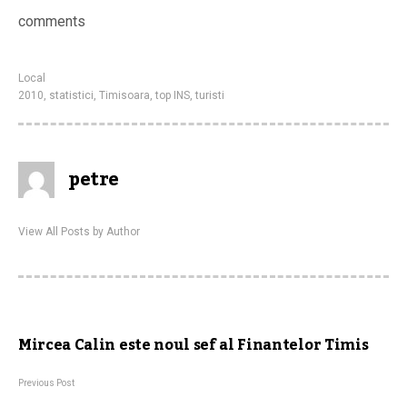
comments
Local
2010
,
statistici
,
Timisoara
,
top INS
,
turisti
petre
View All Posts by Author
Mircea Calin este noul sef al Finantelor Timis
Previous Post