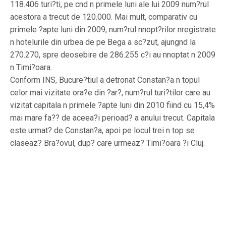
118.406 turi?ti, pe cnd n primele luni ale lui 2009 num?rul
acestora a trecut de 120.000. Mai mult, comparativ cu
primele ?apte luni din 2009, num?rul nnopt?rilor nregistrate
n hotelurile din urbea de pe Bega a sc?zut, ajungnd la
270.270, spre deosebire de 286.255 c?i au nnoptat n 2009
n Timi?oara.
Conform INS, Bucure?tiul a detronat Constan?a n topul
celor mai vizitate ora?e din ?ar?, num?rul turi?tilor care au
vizitat capitala n primele ?apte luni din 2010 fiind cu 15,4%
mai mare fa?? de aceea?i perioad? a anului trecut. Capitala
este urmat? de Constan?a, apoi pe locul trei n top se
claseaz? Bra?ovul, dup? care urmeaz? Timi?oara ?i Cluj.