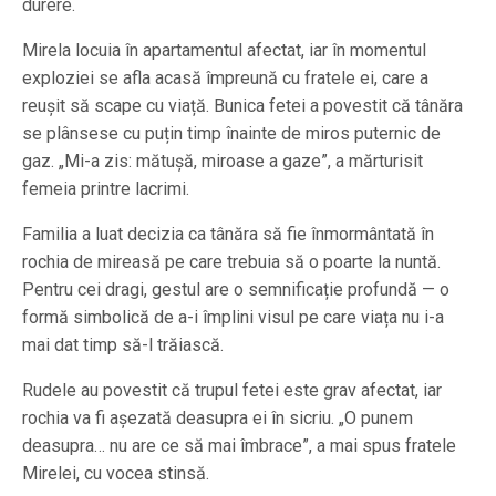
durere.
Mirela locuia în apartamentul afectat, iar în momentul
exploziei se afla acasă împreună cu fratele ei, care a
reușit să scape cu viață. Bunica fetei a povestit că tânăra
se plânsese cu puțin timp înainte de miros puternic de
gaz. „Mi-a zis: mătușă, miroase a gaze”, a mărturisit
femeia printre lacrimi.
Familia a luat decizia ca tânăra să fie înmormântată în
rochia de mireasă pe care trebuia să o poarte la nuntă.
Pentru cei dragi, gestul are o semnificație profundă — o
formă simbolică de a-i împlini visul pe care viața nu i-a
mai dat timp să-l trăiască.
Rudele au povestit că trupul fetei este grav afectat, iar
rochia va fi așezată deasupra ei în sicriu. „O punem
deasupra… nu are ce să mai îmbrace”, a mai spus fratele
Mirelei, cu vocea stinsă.