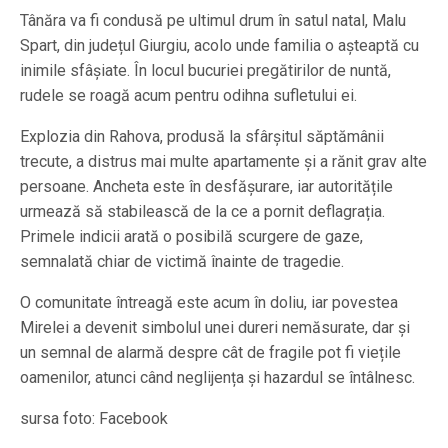
Tânăra va fi condusă pe ultimul drum în satul natal, Malu
Spart, din județul Giurgiu, acolo unde familia o așteaptă cu
inimile sfâșiate. În locul bucuriei pregătirilor de nuntă,
rudele se roagă acum pentru odihna sufletului ei.
Explozia din Rahova, produsă la sfârșitul săptămânii
trecute, a distrus mai multe apartamente și a rănit grav alte
persoane. Ancheta este în desfășurare, iar autoritățile
urmează să stabilească de la ce a pornit deflagrația.
Primele indicii arată o posibilă scurgere de gaze,
semnalată chiar de victimă înainte de tragedie.
O comunitate întreagă este acum în doliu, iar povestea
Mirelei a devenit simbolul unei dureri nemăsurate, dar și
un semnal de alarmă despre cât de fragile pot fi viețile
oamenilor, atunci când neglijența și hazardul se întâlnesc.
sursa foto: Facebook