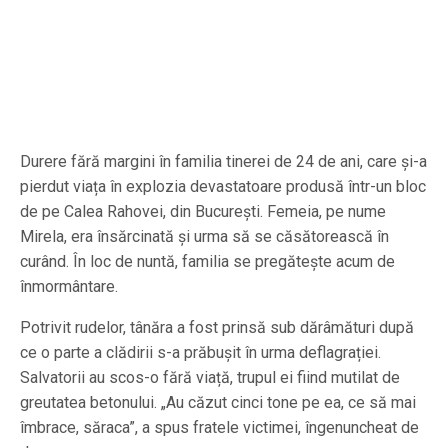
Durere fără margini în familia tinerei de 24 de ani, care și-a
pierdut viața în explozia devastatoare produsă într-un bloc
de pe Calea Rahovei, din București. Femeia, pe nume
Mirela, era însărcinată și urma să se căsătorească în
curând. În loc de nuntă, familia se pregătește acum de
înmormântare.
Potrivit rudelor, tânăra a fost prinsă sub dărâmături după
ce o parte a clădirii s-a prăbușit în urma deflagrației.
Salvatorii au scos-o fără viață, trupul ei fiind mutilat de
greutatea betonului. „Au căzut cinci tone pe ea, ce să mai
îmbrace, săraca”, a spus fratele victimei, îngenuncheat de