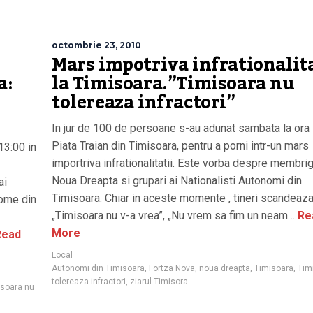
octombrie 23, 2010
Mars impotriva infrationalita
a:
la Timisoara.”Timisoara nu
tolereaza infractori”
In jur de 100 de persoane s-au adunat sambata la ora 
Piata Traian din Timisoara, pentru a porni intr-un mars
13:00 in
importriva infrationalitatii. Este vorba despre membrig
Noua Dreapta si grupari ai Nationalisti Autonomi din
ai
Timisoara. Chiar in aceste momente , tineri scandeaz
nome din
„Timisoara nu v-a vrea”, „Nu vrem sa fim un neam…
Re
More
ead
Local
Autonomi din Timisoara
,
Fortza Nova
,
noua dreapta
,
Timisoara
,
Tim
tolereaza infractori
,
ziarul Timisora
isoara nu