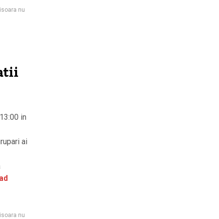
isoara nu
tii
13:00 in
rupari ai
a
ad
isoara nu