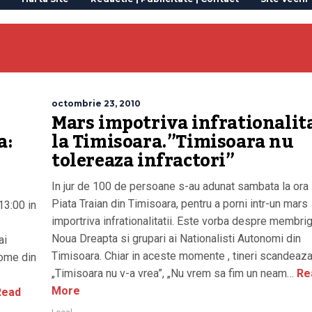
octombrie 23, 2010
Mars impotriva infrationalita
a:
la Timisoara.”Timisoara nu
tolereaza infractori”
In jur de 100 de persoane s-au adunat sambata la ora 
Piata Traian din Timisoara, pentru a porni intr-un mars
13:00 in
importriva infrationalitatii. Este vorba despre membrig
Noua Dreapta si grupari ai Nationalisti Autonomi din
ai
Timisoara. Chiar in aceste momente , tineri scandeaz
nome din
„Timisoara nu v-a vrea”, „Nu vrem sa fim un neam…
Re
More
ead