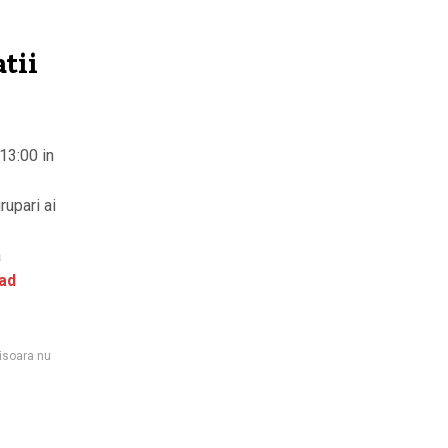
tii
13:00 in
rupari ai
a
ad
isoara nu