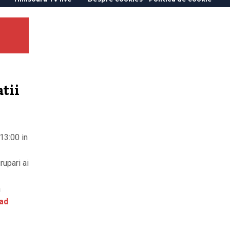
tii
13:00 in
rupari ai
a
ad