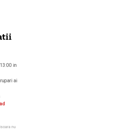
tii
13:00 in
rupari ai
a
ad
isoara nu