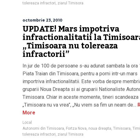
tolereaza infractori
,
ziarul Timisora
octombrie 23, 2010
UPDATE! Mars impotriva
infractionalitatii la Timisoar
„Timisoara nu tolereaza
infractorii”
In jur de 100 de persoane s-au adunat sambata la ora 
Piata Traian din Timisoara, pentru a porni intr-un mars
importriva infractionalitatii. Este vorba despre membri
gruparii Noua Dreapta si ai gruparii Nationaliste Auto
Timisoara. Chiar in aceste momente, tineri scandeaza
„Timisoara nu va vrea”, „Nu vrem sa fim un neam de…
R
More
Local
Autonomi din Timisoara
,
Fortza Nova
,
noua dreapta
,
Timisoara
,
Tim
tolereaza infractori
,
ziarul Timisora