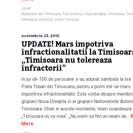
Local
Autonomi din Timisoara
,
Fortza Nova
,
noua dreapta
,
Timisoara
,
Tim
tolereaza infractori
,
ziarul Timisora
octombrie 23, 2010
UPDATE! Mars impotriva
infractionalitatii la Timisoar
„Timisoara nu tolereaza
infractorii”
In jur de 100 de persoane s-au adunat sambata la ora 
Piata Traian din Timisoara, pentru a porni intr-un mars
importriva infractionalitatii. Este vorba despre membri
gruparii Noua Dreapta si ai gruparii Nationaliste Auto
Timisoara. Chiar in aceste momente, tineri scandeaza
„Timisoara nu va vrea”, „Nu vrem sa fim un neam de…
R
More