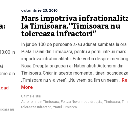
octombrie 23, 2010
Mars impotriva infrationalita
a:
la Timisoara.”Timisoara nu
tolereaza infractori”
In jur de 100 de persoane s-au adunat sambata la ora 
Piata Traian din Timisoara, pentru a porni intr-un mars
13:00 in
importriva infrationalitatii. Este vorba despre membrig
Noua Dreapta si grupari ai Nationalisti Autonomi din
ai
Timisoara. Chiar in aceste momente , tineri scandeaz
nome din
„Timisoara nu v-a vrea”, „Nu vrem sa fim un neam…
Re
More
ead
Ultimele stiri
Autonomi din Timisoara
,
Fortza Nova
,
noua dreapta
,
Timisoara
,
Tim
tolereaza infractori
,
ziarul Timisora
isoara nu