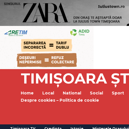
TIMIȘOARA ȘT
Home
Local
National
Social
Sport
Despre cookies – Politica de cookie
Timisoara TV
Credinta
Istorie
Misterele Orasului