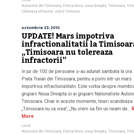
Local
Autonomi din Timisoara
,
Fortza Nova
,
noua dreapta
,
Timisoara
,
Tim
tolereaza infractori
,
ziarul Timisora
octombrie 23, 2010
UPDATE! Mars impotriva
infractionalitatii la Timisoar
„Timisoara nu tolereaza
infractorii”
In jur de 100 de persoane s-au adunat sambata la ora 
Piata Traian din Timisoara, pentru a porni intr-un mars
importriva infractionalitatii. Este vorba despre membri
gruparii Noua Dreapta si ai gruparii Nationaliste Auto
Timisoara. Chiar in aceste momente, tineri scandeaza
„Timisoara nu va vrea”, „Nu vrem sa fim un neam de…
R
More
Local
Autonomi din Timisoara
,
Fortza Nova
,
noua dreapta
,
Timisoara
,
Tim