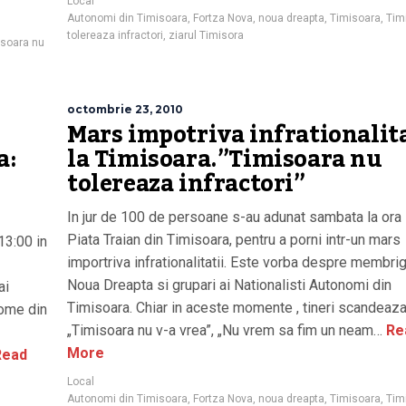
Local
Autonomi din Timisoara
,
Fortza Nova
,
noua dreapta
,
Timisoara
,
Tim
tolereaza infractori
,
ziarul Timisora
isoara nu
octombrie 23, 2010
Mars impotriva infrationalita
a:
la Timisoara.”Timisoara nu
tolereaza infractori”
In jur de 100 de persoane s-au adunat sambata la ora 
Piata Traian din Timisoara, pentru a porni intr-un mars
13:00 in
importriva infrationalitatii. Este vorba despre membrig
Noua Dreapta si grupari ai Nationalisti Autonomi din
ai
Timisoara. Chiar in aceste momente , tineri scandeaz
nome din
„Timisoara nu v-a vrea”, „Nu vrem sa fim un neam…
Re
More
ead
Local
Autonomi din Timisoara
,
Fortza Nova
,
noua dreapta
,
Timisoara
,
Tim