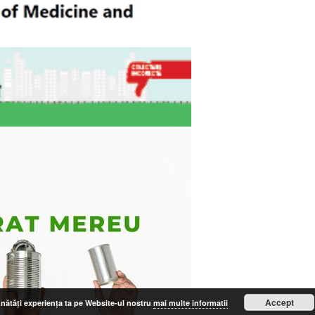
Accept
bunătăți experiența ta pe Website-ul nostru
mai multe informatii