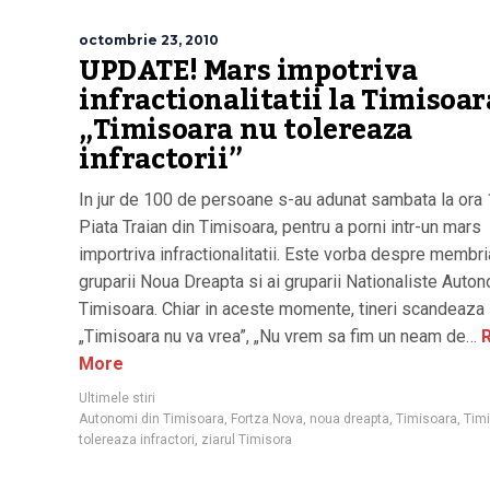
octombrie 23, 2010
UPDATE! Mars impotriva
infractionalitatii la Timisoar
„Timisoara nu tolereaza
infractorii”
In jur de 100 de persoane s-au adunat sambata la ora 
Piata Traian din Timisoara, pentru a porni intr-un mars
importriva infractionalitatii. Este vorba despre membri
gruparii Noua Dreapta si ai gruparii Nationaliste Auto
Timisoara. Chiar in aceste momente, tineri scandeaza
„Timisoara nu va vrea”, „Nu vrem sa fim un neam de…
R
More
Ultimele stiri
Autonomi din Timisoara
,
Fortza Nova
,
noua dreapta
,
Timisoara
,
Tim
tolereaza infractori
,
ziarul Timisora