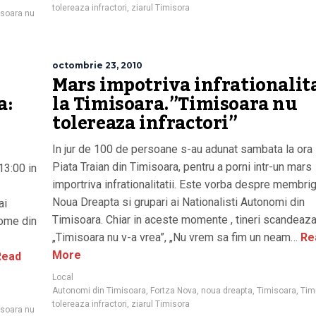
tolereaza infractori
,
ziarul Timisora
isoara nu
octombrie 23, 2010
Mars impotriva infrationalita
a:
la Timisoara.”Timisoara nu
tolereaza infractori”
In jur de 100 de persoane s-au adunat sambata la ora 
Piata Traian din Timisoara, pentru a porni intr-un mars
13:00 in
importriva infrationalitatii. Este vorba despre membrig
Noua Dreapta si grupari ai Nationalisti Autonomi din
ai
Timisoara. Chiar in aceste momente , tineri scandeaz
nome din
„Timisoara nu v-a vrea”, „Nu vrem sa fim un neam…
Re
More
ead
Local
Autonomi din Timisoara
,
Fortza Nova
,
noua dreapta
,
Timisoara
,
Tim
tolereaza infractori
,
ziarul Timisora
isoara nu