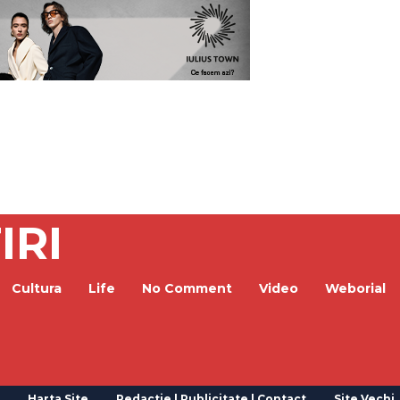
IRI
Cultura
Life
No Comment
Video
Weborial
Harta Site
Redactie | Publicitate | Contact
Site Vechi