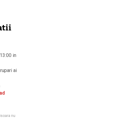
tii
13:00 in
rupari ai
a
ad
isoara nu