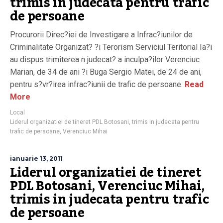
trimis in judecata pentru trafic
de persoane
Procurorii Direc?iei de Investigare a Infrac?iunilor de
Criminalitate Organizat? ?i Terorism Serviciul Teritorial Ia?i
au dispus trimiterea n judecat? a inculpa?ilor Verenciuc
Marian, de 34 de ani ?i Buga Sergio Matei, de 24 de ani,
pentru s?vr?irea infrac?iunii de trafic de persoane.
Read
More
Local
Liderul organizatiei de tineret PDL Botosani
,
trimis in judecata pentru
trafic de persoane
,
Verenciuc Mihai
ianuarie 13, 2011
Liderul organizatiei de tineret
PDL Botosani, Verenciuc Mihai,
trimis in judecata pentru trafic
de persoane