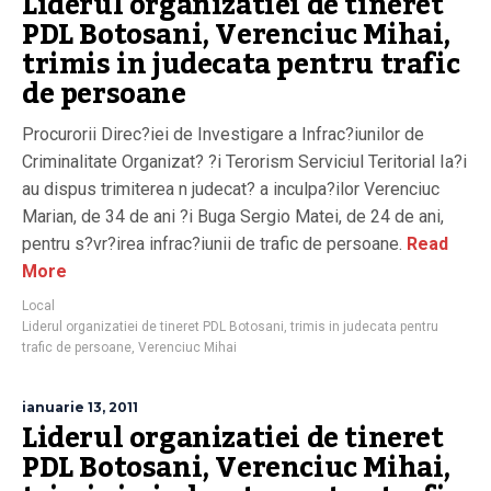
Liderul organizatiei de tineret
PDL Botosani, Verenciuc Mihai,
trimis in judecata pentru trafic
de persoane
Procurorii Direc?iei de Investigare a Infrac?iunilor de
Criminalitate Organizat? ?i Terorism Serviciul Teritorial Ia?i
au dispus trimiterea n judecat? a inculpa?ilor Verenciuc
Marian, de 34 de ani ?i Buga Sergio Matei, de 24 de ani,
pentru s?vr?irea infrac?iunii de trafic de persoane.
Read
More
Local
Liderul organizatiei de tineret PDL Botosani
,
trimis in judecata pentru
trafic de persoane
,
Verenciuc Mihai
ianuarie 13, 2011
Liderul organizatiei de tineret
PDL Botosani, Verenciuc Mihai,