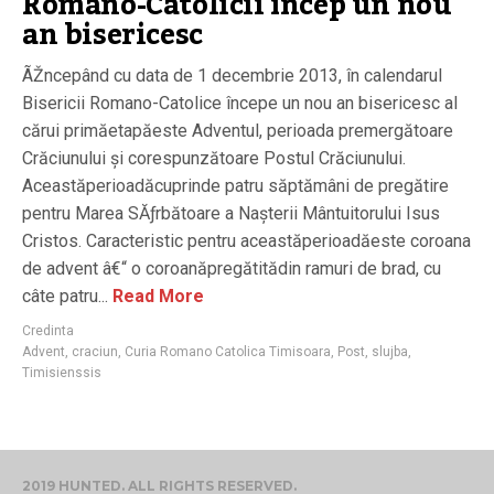
Romano-Catolicii încep un nou
an bisericesc
ÃŽncepând cu data de 1 decembrie 2013, în calendarul
Bisericii Romano-Catolice începe un nou an bisericesc al
cărui primăetapăeste Adventul, perioada premergătoare
Crăciunului și corespunzătoare Postul Crăciunului.
Aceastăperioadăcuprinde patru săptămâni de pregătire
pentru Marea SĂƒrbătoare a Nașterii Mântuitorului Isus
Cristos. Caracteristic pentru aceastăperioadăeste coroana
de advent â€“ o coroanăpregătitădin ramuri de brad, cu
câte patru...
Read More
Credinta
Advent
,
craciun
,
Curia Romano Catolica Timisoara
,
Post
,
slujba
,
Timisienssis
2019 HUNTED. ALL RIGHTS RESERVED.