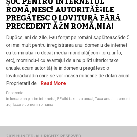
ȘOC PENTRU INTERNETUL
ROMÃ‚NESC! AUTORITĂÈšILE
PREGĂTESC O LOVITURĂ FĂRĂ
PRECEDENT ÃŽN ROMÃ‚NIA!
Dupăce, ani de zile, i-au forțat pe români săplăteascăde 5
ori mai mult pentru înregistrarea unui domeniu de internet
cu terminația .ro decât media mondială(.com, .org. .info,
etc), momindu-i cu avantajul de a nu plăti ulterior taxe
anuale, acum autoritățile în domeniu pregătesc o
loviturădurădin care se vor încasa milioane de dolari anual.
Proprietarii de...
Read More
Economic
in fiecare an platim internetul
,
REotld taxeaza anual
,
Taxa anuala domenii
.ro
,
Taxare domenii romania
2019 HUNTED. ALL RIGHTS RESERVED.