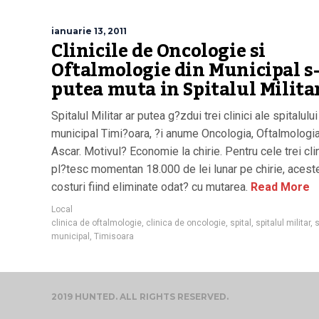
ianuarie 13, 2011
Clinicile de Oncologie si
Oftalmologie din Municipal s
putea muta in Spitalul Milita
Spitalul Militar ar putea g?zdui trei clinici ale spitalului
municipal Timi?oara, ?i anume Oncologia, Oftalmologia
Ascar. Motivul? Economie la chirie. Pentru cele trei cli
pl?tesc momentan 18.000 de lei lunar pe chirie, acest
costuri fiind eliminate odat? cu mutarea.
Read More
Local
clinica de oftalmologie
,
clinica de oncologie
,
spital
,
spitalul militar
,
s
municipal
,
Timisoara
2019 HUNTED. ALL RIGHTS RESERVED.