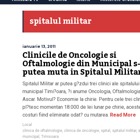
spitalul militar
ianuarie 13, 2011
Clinicile de Oncologie si
Oftalmologie din Municipal s
putea muta in Spitalul Milita
Spitalul Militar ar putea g?zdui trei clinici ale spitalului
municipal Timi?oara, ?i anume Oncologia, Oftalmologia
Ascar. Motivul? Economie la chirie. Pentru cele trei cli
pl?tesc momentan 18.000 de lei lunar pe chirie, acest
costuri fiind eliminate odat? cu mutarea.
Read More
Local
clinica de oftalmologie
,
clinica de oncologie
,
spital
,
spitalul militar
,
s
municipal
,
Timisoara