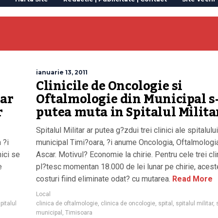
ianuarie 13, 2011
Clinicile de Oncologie si
-ar
Oftalmologie din Municipal s
r
putea muta in Spitalul Milita
Spitalul Militar ar putea g?zdui trei clinici ale spitalului
 ?i
municipal Timi?oara, ?i anume Oncologia, Oftalmologia
nici se
Ascar. Motivul? Economie la chirie. Pentru cele trei cli
e
pl?tesc momentan 18.000 de lei lunar pe chirie, acest
costuri fiind eliminate odat? cu mutarea.
Read More
Local
pitalul
clinica de oftalmologie
,
clinica de oncologie
,
spital
,
spitalul militar
,
municipal
,
Timisoara