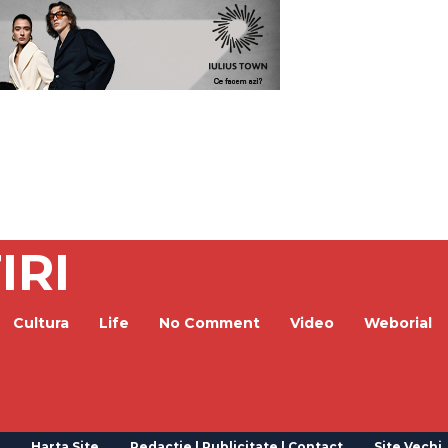
IRI
Cultura
Life
No Comment
Video
Weborial
Harta Site
Redactie | Publicitate | Contact
Site Vechi