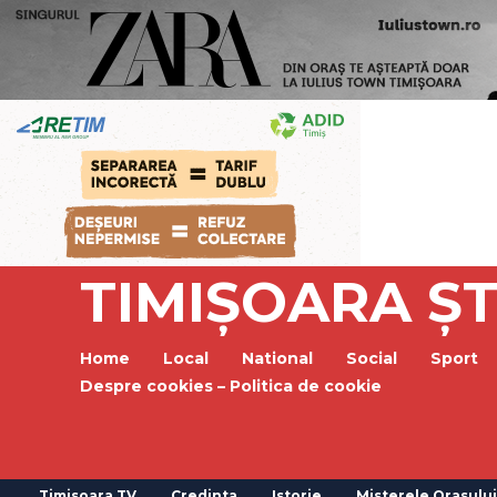
TIMIȘOARA ȘT
Home
Local
National
Social
Sport
Despre cookies – Politica de cookie
Timisoara TV
Credinta
Istorie
Misterele Orasului