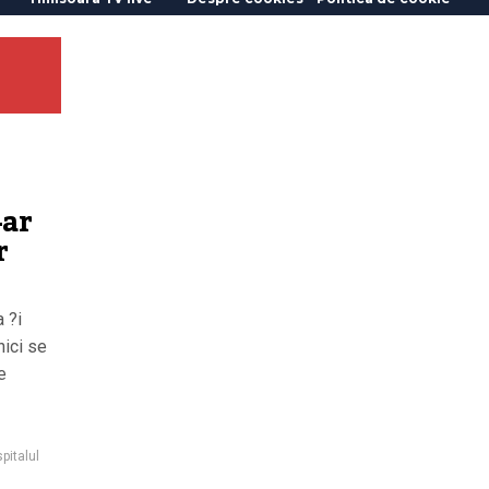
-ar
r
 ?i
nici se
e
spitalul