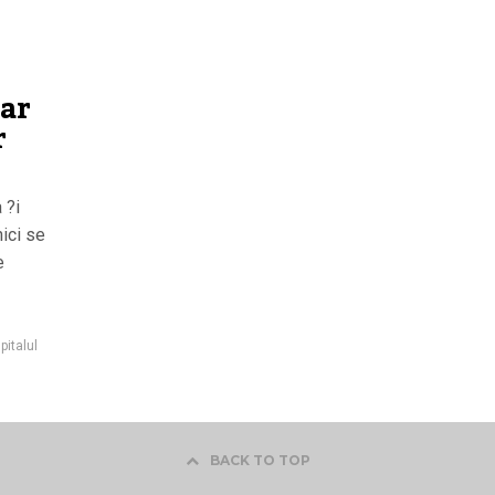
-ar
r
 ?i
nici se
e
pitalul
BACK TO TOP