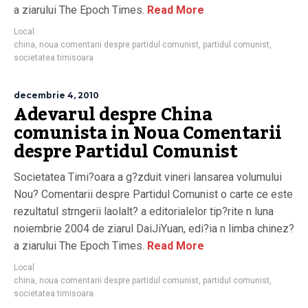
a ziarului The Epoch Times.
Read More
Local
china
,
noua comentarii despre partidul comunist
,
partidul comunist
,
societatea timisoara
decembrie 4, 2010
Adevarul despre China
comunista in Noua Comentarii
despre Partidul Comunist
Societatea Timi?oara a g?zduit vineri lansarea volumului
Nou? Comentarii despre Partidul Comunist o carte ce este
rezultatul strngerii laolalt? a editorialelor tip?rite n luna
noiembrie 2004 de ziarul DaiJiYuan, edi?ia n limba chinez?
a ziarului The Epoch Times.
Read More
Local
china
,
noua comentarii despre partidul comunist
,
partidul comunist
,
societatea timisoara