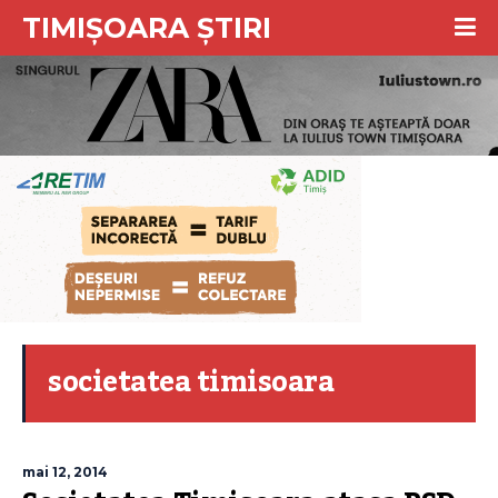
TIMIȘOARA ȘTIRI
societatea timisoara
mai 12, 2014