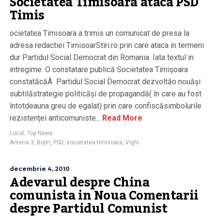
Societatea Timisoara ataca PSD
Timis
ocietatea Timisoara a trimis un comunicat de presa la
adresa redactiei TimisoarStiri.ro prin care ataca in termeni
dur Partidul Social Democrat din Romania. Iata textul in
intregime: O constatare publică Societatea Timișoara
constatăcăÂ Partidul Social Democrat dezvoltăo nouăși
subtilăstrategie politicăși de propagandă( în care au fost
întotdeauna greu de egalat) prin care confiscăsimbolurile
rezistenței anticomuniste...
Read More
Local
,
Top News
Antena 3
,
Bojin
,
PSD
,
societatea timisoara
,
Vighi
decembrie 4, 2010
Adevarul despre China
comunista in Noua Comentarii
despre Partidul Comunist