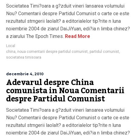
Societatea Timi?oara a g?zduit vineri lansarea volumului
Nou? Comentarii despre Partidul Comunist o carte ce este
rezultatul strngerii laolalt? a editorialelor tip?rite n luna
noiembrie 2004 de ziarul DaiJiYuan, edi?ia n limba chinez?
a ziarului The Epoch Times.
Read More
Local
china
,
noua comentarii despre partidul comunist
,
partidul comunist
,
societatea timisoara
decembrie 4, 2010
Adevarul despre China
comunista in Noua Comentarii
despre Partidul Comunist
Societatea Timi?oara a g?zduit vineri lansarea volumului
Nou? Comentarii despre Partidul Comunist o carte ce este
rezultatul strngerii laolalt? a editorialelor tip?rite n luna
noiembrie 2004 de ziarul DaiJiYuan, edi?ia n limba chinez?