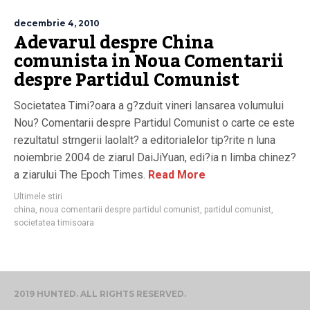
decembrie 4, 2010
Adevarul despre China
comunista in Noua Comentarii
despre Partidul Comunist
Societatea Timi?oara a g?zduit vineri lansarea volumului
Nou? Comentarii despre Partidul Comunist o carte ce este
rezultatul strngerii laolalt? a editorialelor tip?rite n luna
noiembrie 2004 de ziarul DaiJiYuan, edi?ia n limba chinez?
a ziarului The Epoch Times.
Read More
Ultimele stiri
china
,
noua comentarii despre partidul comunist
,
partidul comunist
,
societatea timisoara
2019 HUNTED. ALL RIGHTS RESERVED.