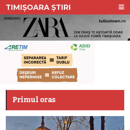
TIMIȘOARA ȘTIRI
Primul oras