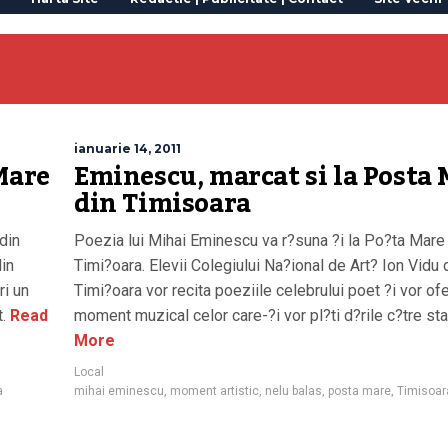
ianuarie 14, 2011
Mare
Eminescu, marcat si la Posta
din Timisoara
din
Poezia lui Mihai Eminescu va r?suna ?i la Po?ta Mare
din
Timi?oara. Elevii Colegiului Na?ional de Art? Ion Vidu 
ri un
Timi?oara vor recita poeziile celebrului poet ?i vor ofe
.
Read
moment muzical celor care-?i vor pl?ti d?rile c?tre sta
More
Local
a
mihai eminescu
,
moment artistic
,
nelu balas
,
posta mare
,
Timisoar