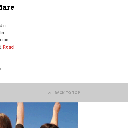
Mare
din
din
ri un
.
Read
a
BACK TO TOP