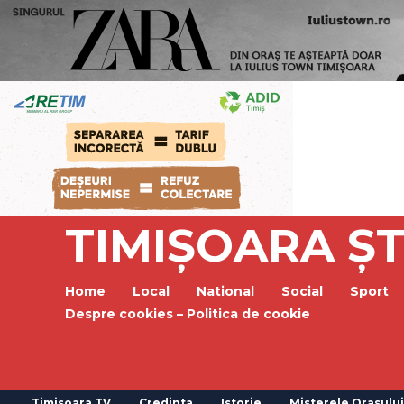
TIMIȘOARA ȘT
Home
Local
National
Social
Sport
Despre cookies – Politica de cookie
Timisoara TV
Credinta
Istorie
Misterele Orasului