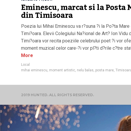
Eminescu, marcat si la Posta 
din Timisoara
Poezia lui Mihai Eminescu va r?suna ?i la Po?ta Mare 
Timi?oara. Elevii Colegiului Na?ional de Art? Ion Vidu 
Timi?oara vor recita poeziile celebrului poet ?i vor ofe
moment muzical celor care-?i vor pl?ti d?rile c?tre stat
More
Local
mihai eminescu
,
moment artistic
,
nelu balas
,
posta mare
,
Timisoar
2019 HUNTED. ALL RIGHTS RESERVED.