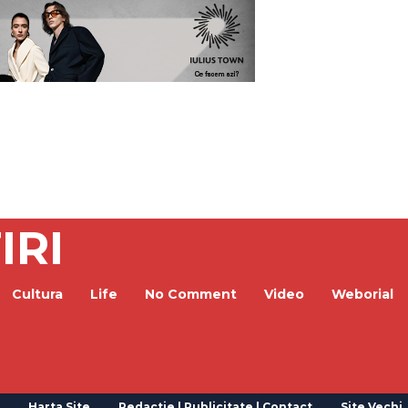
IRI
Cultura
Life
No Comment
Video
Weborial
Harta Site
Redactie | Publicitate | Contact
Site Vechi