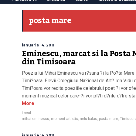
posta mare
ianuarie 14, 2011
Eminescu, marcat si la Posta 
din Timisoara
Poezia lui Mihai Eminescu va r?suna ?i la Po?ta Mare 
Timi?oara. Elevii Colegiului Na?ional de Art? Ion Vidu 
Timi?oara vor recita poeziile celebrului poet ?i vor ofe
moment muzical celor care-?i vor pl?ti d?rile c?tre stat
More
Local
mihai eminescu
,
moment artistic
,
nelu balas
,
posta mare
,
Timisoar
ianuarie 14, 2011