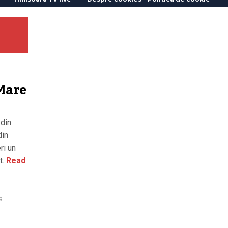
 Mare
 din
din
ri un
t.
Read
a