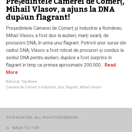
Președintele Camerei de Comerț,
Mihail Vlasov, a ajuns la DNA
dupăun flagrant!
Președintele Camerei de Comerț și Industrie a României,
Mihail Vlasov, a fost dus la audieri, marți seară, de
procurorii DNA, în urma unui flagrant. Potrivit unor surse din
cadrul DNA, Vlasov a fost ridicat de procurori și condus la
sediul DNA pentru audieri, dupăce a fost surprins în
flagrant în timp ce primea aproximativ 200.000...
Read
More
National
,
Top News
Camera de Comert si Industrie
,
dna
,
flagrant
,
Mihail Vlasov
2019 HUNTED. ALL RIGHTS RESERVED.
BACK TO TOP