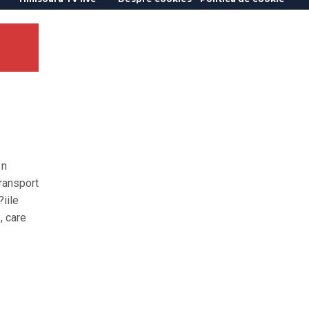
 n
ransport
iile
, care