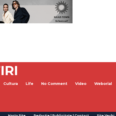
IRI
Cultura
Life
No Comment
Video
Weborial
Harta Site
Redactie | Publicitate | Contact
Site Vechi