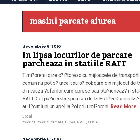
masini parcate aiurea
decembrie 6, 2010
In lipsa locurilor de parcare
parcheaza in statiile RATT
Timi?orenii care c?l?toresc cu mijloacele de transport
comun nu pot s? urce sau s? coboare din mijlocul de t
din cauza ?oferilor care opresc sau sta?ioneaz? n sta?
RATT. Cel pu?in asta spun cei de la Poli?ia Comunitar?
au f?cut luni un apel la ?oferii timi?oreni.
Read More
Local
masina
,
masini parcate aiurea
,
RATT
,
statie
decembrie 6, 2010