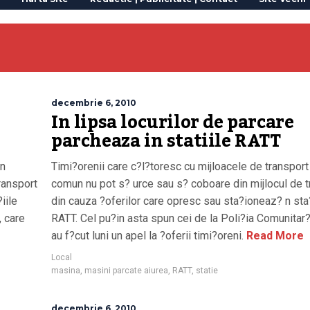
decembrie 6, 2010
In lipsa locurilor de parcare
parcheaza in statiile RATT
 n
Timi?orenii care c?l?toresc cu mijloacele de transport
ransport
comun nu pot s? urce sau s? coboare din mijlocul de t
iile
din cauza ?oferilor care opresc sau sta?ioneaz? n sta?
, care
RATT. Cel pu?in asta spun cei de la Poli?ia Comunitar?
au f?cut luni un apel la ?oferii timi?oreni.
Read More
Local
masina
,
masini parcate aiurea
,
RATT
,
statie
decembrie 6, 2010