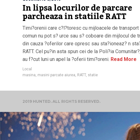
In lipsa locurilor de parcare
parcheaza in statiile RATT
Timi?orenii care c?l?toresc cu mijloacele de transport
comun nu pot s? urce sau s? coboare din mijlocul de t
din cauza ?oferilor care opresc sau sta?ioneaz? n sta?
RATT. Cel pu?in asta spun cei de la Poli?ia Comunitar?
au f?cut luni un apel la ?oferii timi?oreni.
Read More
Local
masina
,
masini parcate aiurea
,
RATT
,
statie
2019 HUNTED. ALL RIGHTS RESERVED.