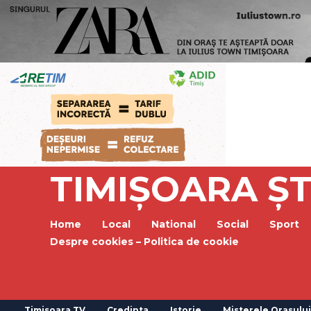
TIMIȘOARA ȘT
Home
Local
National
Social
Sport
Despre cookies – Politica de cookie
Timisoara TV
Credinta
Istorie
Misterele Orasului