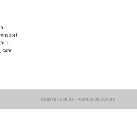
 n
ransport
iile
, care
Despre cookies – Politica de cookie