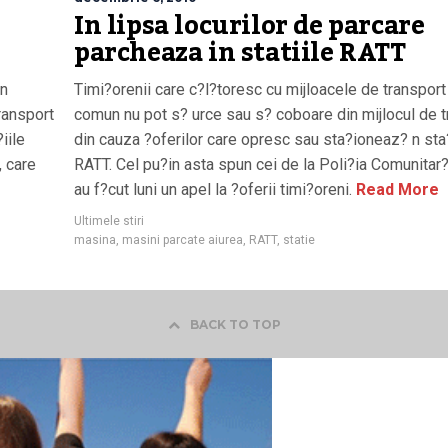
In lipsa locurilor de parcare
parcheaza in statiile RATT
 n
Timi?orenii care c?l?toresc cu mijloacele de transport
ransport
comun nu pot s? urce sau s? coboare din mijlocul de t
iile
din cauza ?oferilor care opresc sau sta?ioneaz? n sta?
, care
RATT. Cel pu?in asta spun cei de la Poli?ia Comunitar?
au f?cut luni un apel la ?oferii timi?oreni.
Read More
Ultimele stiri
masina
,
masini parcate aiurea
,
RATT
,
statie
BACK TO TOP