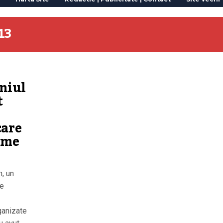
13
niul
t
care
rme
n, un
de
rganizate