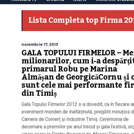
Lista Completa top Firma 20
noiembrie 17, 2013
GALA TOPULUI FIRMELOR – Me
milionarilor, cum i-a despărți
primarul Robu pe Marina
Almășan de GeorgicăCornu și 
sunt cele mai performante fi
din Timiș
Gala Topului Firmelor 2012 s-a dovedit, ca în fiecare a
eveniment monden de înaltăținută, pregătit minuțios 
Camera de Comerț și Industrie Timiș. Ceremonia de
decernare a premiilor pe anul trecut și gala festivă, o