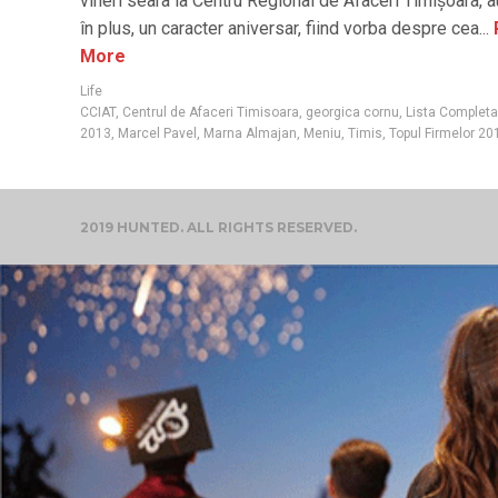
vineri seara la Centru Regional de Afaceri Timișoara, a
în plus, un caracter aniversar, fiind vorba despre cea...
More
Life
CCIAT
,
Centrul de Afaceri Timisoara
,
georgica cornu
,
Lista Completa
2013
,
Marcel Pavel
,
Marna Almajan
,
Meniu
,
Timis
,
Topul Firmelor 20
2019 HUNTED. ALL RIGHTS RESERVED.