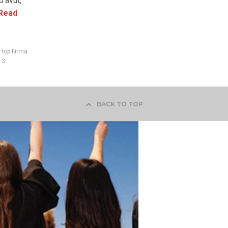
u avut,
Read
 top Firma
13
BACK TO TOP