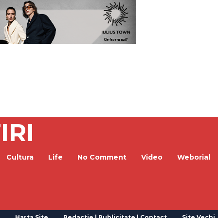
IRI
Cultura
Life
No Comment
Video
Weborial
Harta Site
Redactie | Publicitate | Contact
Site Vechi