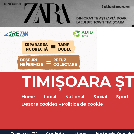
TIMIȘOARA ȘT
Home
Local
National
Social
Sport
Despre cookies – Politica de cookie
Timisoara TV
Credinta
Istorie
Misterele Orasului