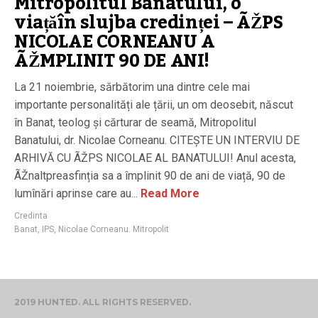
Mitropolitul Banatului, o
viațăîn slujba credinței – ÃŽPS
NICOLAE CORNEANU A
ÃŽMPLINIT 90 DE ANI!
La 21 noiembrie, sărbătorim una dintre cele mai
importante personalități ale țării, un om deosebit, născut
în Banat, teolog și cărturar de seamă, Mitropolitul
Banatului, dr. Nicolae Corneanu. CITEȘTE UN INTERVIU DE
ARHIVĂ CU ÃŽPS NICOLAE AL BANATULUI! Anul acesta,
ÃŽnaltpreasfinția sa a împlinit 90 de ani de viață, 90 de
lumînări aprinse care au...
Read More
Credinta
Banat
,
IPS
,
Nicolae Corneanu. Mitropolit
2019 HUNTED. ALL RIGHTS RESERVED.