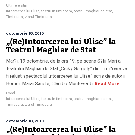
Ultimele stiri
Intoarcerea lui Ulise
,
teatru in timisoara
,
teatrul maghiar de stat
,
Timisoara
,
ziarul Timisoara
octombrie 18, 2010
„(Re)Intoarcerea lui Ulise” la
Teatrul Maghiar de Stat
Mar?i, 19 octombrie, de la ora 19, pe scena S?lii Mari a
Teatrului Maghiar de Stat „Csiky Gergely” din Timi?oara va
fi reluat spectacolul „ntoarcerea lui Ulise” scris de autorii
Homer, Marai Sandor, Claudio Monteverdi.
Read More
Local
Intoarcerea lui Ulise
,
teatru in timisoara
,
teatrul maghiar de stat
,
Timisoara
,
ziarul Timisoara
octombrie 18, 2010
„(Re)Intoarcerea lui Ulise” la