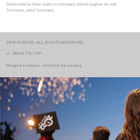
Intoarcerea lui Ulise
,
teatru in timisoara
,
teatrul maghiar de stat
,
Timisoara
,
ziarul Timisoara
2019 HUNTED. ALL RIGHTS RESERVED.
BACK TO TOP
Despre cookies – Politica de cookie