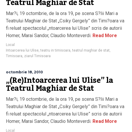
Teatrul Maghiar de Stat
Mar?i, 19 octombrie, de la ora 19, pe scena S?lii Mari a
Teatrului Maghiar de Stat „Csiky Gergely” din Timi?oara va
fi reluat spectacolul „ntoarcerea lui Ulise” scris de autorii
Homer, Marai Sandor, Claudio Monteverdi.
Read More
Local
Intoarcerea lui Ulise
,
teatru in timisoara
,
teatrul maghiar de stat
,
Timisoara
,
ziarul Timisoara
octombrie 18, 2010
„(Re)Intoarcerea lui Ulise” la
Teatrul Maghiar de Stat
Mar?i, 19 octombrie, de la ora 19, pe scena S?lii Mari a
Teatrului Maghiar de Stat „Csiky Gergely” din Timi?oara va
fi reluat spectacolul „ntoarcerea lui Ulise” scris de autorii
Homer, Marai Sandor, Claudio Monteverdi.
Read More
Local