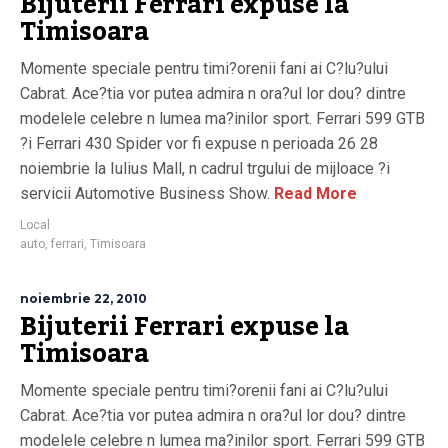
Bijuterii Ferrari expuse la
Timisoara
Momente speciale pentru timi?orenii fani ai C?lu?ului
Cabrat. Ace?tia vor putea admira n ora?ul lor dou? dintre
modelele celebre n lumea ma?inilor sport. Ferrari 599 GTB
?i Ferrari 430 Spider vor fi expuse n perioada 26 28
noiembrie la Iulius Mall, n cadrul trgului de mijloace ?i
servicii Automotive Business Show.
Read More
Local
auto
,
ferrari
,
Timisoara
noiembrie 22, 2010
Bijuterii Ferrari expuse la
Timisoara
Momente speciale pentru timi?orenii fani ai C?lu?ului
Cabrat. Ace?tia vor putea admira n ora?ul lor dou? dintre
modelele celebre n lumea ma?inilor sport. Ferrari 599 GTB