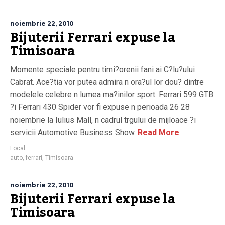
noiembrie 22, 2010
Bijuterii Ferrari expuse la
Timisoara
Momente speciale pentru timi?orenii fani ai C?lu?ului
Cabrat. Ace?tia vor putea admira n ora?ul lor dou? dintre
modelele celebre n lumea ma?inilor sport. Ferrari 599 GTB
?i Ferrari 430 Spider vor fi expuse n perioada 26 28
noiembrie la Iulius Mall, n cadrul trgului de mijloace ?i
servicii Automotive Business Show.
Read More
Local
auto
,
ferrari
,
Timisoara
noiembrie 22, 2010
Bijuterii Ferrari expuse la
Timisoara