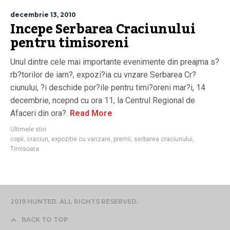
decembrie 13, 2010
Incepe Serbarea Craciunului
pentru timisoreni
Unul dintre cele mai importante evenimente din preajma s?
rb?torilor de iarn?, expozi?ia cu vnzare Serbarea Cr?
ciunului, ?i deschide por?ile pentru timi?oreni mar?i, 14
decembrie, ncepnd cu ora 11, la Centrul Regional de
Afaceri din ora?.
Read More
Ultimele stiri
copii
,
craciun
,
expozitie cu vanzare
,
premii
,
serbarea craciunului
,
Timisoara
2019 HUNTED. ALL RIGHTS RESERVED.
BACK TO TOP