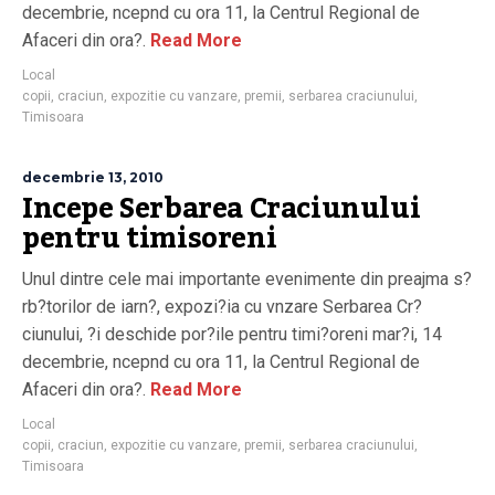
decembrie, ncepnd cu ora 11, la Centrul Regional de
Afaceri din ora?.
Read More
Local
copii
,
craciun
,
expozitie cu vanzare
,
premii
,
serbarea craciunului
,
Timisoara
decembrie 13, 2010
Incepe Serbarea Craciunului
pentru timisoreni
Unul dintre cele mai importante evenimente din preajma s?
rb?torilor de iarn?, expozi?ia cu vnzare Serbarea Cr?
ciunului, ?i deschide por?ile pentru timi?oreni mar?i, 14
decembrie, ncepnd cu ora 11, la Centrul Regional de
Afaceri din ora?.
Read More
Local
copii
,
craciun
,
expozitie cu vanzare
,
premii
,
serbarea craciunului
,
Timisoara