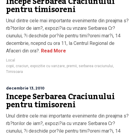
Incepe Serbarea Craciunului
pentru timisoreni
Unul dintre cele mai importante evenimente din preajma s?
rb?torilor de iarn?, expozi?ia cu vnzare Serbarea Cr?
ciunului, ?i deschide por?ile pentru timi?oreni mar?i, 14
decembrie, ncepnd cu ora 11, la Centrul Regional de
Afaceri din ora?.
Read More
Local
copii
,
craciun
,
expozitie cu vanzare
,
premii
,
serbarea craciunului
,
Timisoara
decembrie 13, 2010
Incepe Serbarea Craciunului
pentru timisoreni
Unul dintre cele mai importante evenimente din preajma s?
rb?torilor de iarn?, expozi?ia cu vnzare Serbarea Cr?
ciunului, ?i deschide por?ile pentru timi?oreni mar?i, 14