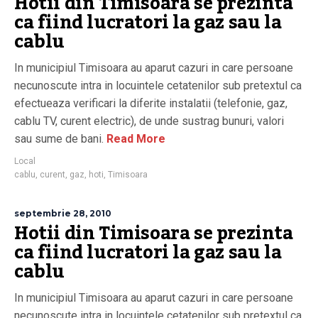
Hotii din Timisoara se prezinta
ca fiind lucratori la gaz sau la
cablu
In municipiul Timisoara au aparut cazuri in care persoane
necunoscute intra in locuintele cetatenilor sub pretextul ca
efectueaza verificari la diferite instalatii (telefonie, gaz,
cablu TV, curent electric), de unde sustrag bunuri, valori
sau sume de bani.
Read More
Local
cablu
,
curent
,
gaz
,
hoti
,
Timisoara
septembrie 28, 2010
Hotii din Timisoara se prezinta
ca fiind lucratori la gaz sau la
cablu
In municipiul Timisoara au aparut cazuri in care persoane
necunoscute intra in locuintele cetatenilor sub pretextul ca