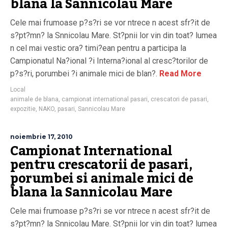
blana la Sannicolau Mare
Cele mai frumoase p?s?ri se vor ntrece n acest sfr?it de
s?pt?mn? la Snnicolau Mare. St?pnii lor vin din toat? lumea
n cel mai vestic ora? timi?ean pentru a participa la
Campionatul Na?ional ?i Interna?ional al cresc?torilor de
p?s?ri, porumbei ?i animale mici de blan?.
Read More
Local
animale de blana
,
campionat international pasari
,
crescatori de pasari
,
expozitie
,
NAKO
,
pasari
,
Sannicolau Mare
noiembrie 17, 2010
Campionat International
pentru crescatorii de pasari,
porumbei si animale mici de
blana la Sannicolau Mare
Cele mai frumoase p?s?ri se vor ntrece n acest sfr?it de
s?pt?mn? la Snnicolau Mare. St?pnii lor vin din toat? lumea