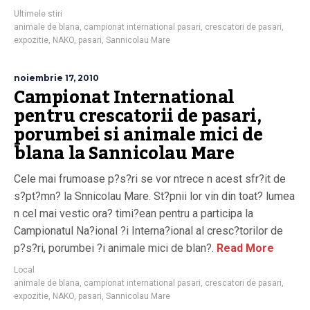
Ultimele stiri
animale de blana
,
campionat international pasari
,
crescatori de pasari
,
expozitie
,
NAKO
,
pasari
,
Sannicolau Mare
noiembrie 17, 2010
Campionat International
pentru crescatorii de pasari,
porumbei si animale mici de
blana la Sannicolau Mare
Cele mai frumoase p?s?ri se vor ntrece n acest sfr?it de
s?pt?mn? la Snnicolau Mare. St?pnii lor vin din toat? lumea
n cel mai vestic ora? timi?ean pentru a participa la
Campionatul Na?ional ?i Interna?ional al cresc?torilor de
p?s?ri, porumbei ?i animale mici de blan?.
Read More
Local
animale de blana
,
campionat international pasari
,
crescatori de pasari
,
expozitie
,
NAKO
,
pasari
,
Sannicolau Mare