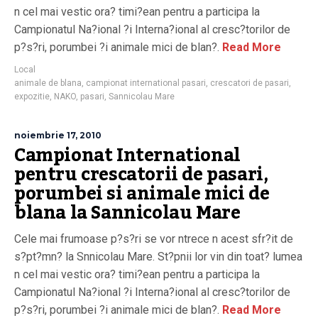
n cel mai vestic ora? timi?ean pentru a participa la
Campionatul Na?ional ?i Interna?ional al cresc?torilor de
p?s?ri, porumbei ?i animale mici de blan?.
Read More
Local
animale de blana
,
campionat international pasari
,
crescatori de pasari
,
expozitie
,
NAKO
,
pasari
,
Sannicolau Mare
noiembrie 17, 2010
Campionat International
pentru crescatorii de pasari,
porumbei si animale mici de
blana la Sannicolau Mare
Cele mai frumoase p?s?ri se vor ntrece n acest sfr?it de
s?pt?mn? la Snnicolau Mare. St?pnii lor vin din toat? lumea
n cel mai vestic ora? timi?ean pentru a participa la
Campionatul Na?ional ?i Interna?ional al cresc?torilor de
p?s?ri, porumbei ?i animale mici de blan?.
Read More