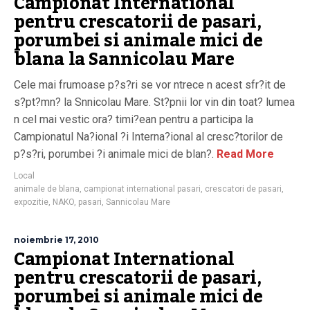
Campionat International
pentru crescatorii de pasari,
porumbei si animale mici de
blana la Sannicolau Mare
Cele mai frumoase p?s?ri se vor ntrece n acest sfr?it de
s?pt?mn? la Snnicolau Mare. St?pnii lor vin din toat? lumea
n cel mai vestic ora? timi?ean pentru a participa la
Campionatul Na?ional ?i Interna?ional al cresc?torilor de
p?s?ri, porumbei ?i animale mici de blan?.
Read More
Local
animale de blana
,
campionat international pasari
,
crescatori de pasari
,
expozitie
,
NAKO
,
pasari
,
Sannicolau Mare
noiembrie 17, 2010
Campionat International
pentru crescatorii de pasari,
porumbei si animale mici de