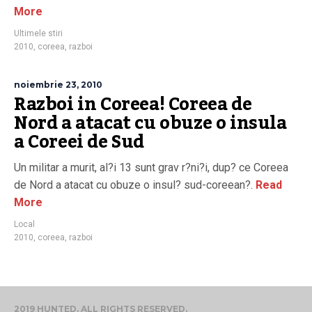
More
Ultimele stiri
2010
,
coreea
,
razboi
noiembrie 23, 2010
Razboi in Coreea! Coreea de
Nord a atacat cu obuze o insula
a Coreei de Sud
Un militar a murit, al?i 13 sunt grav r?ni?i, dup? ce Coreea
de Nord a atacat cu obuze o insul? sud-coreean?.
Read
More
Local
2010
,
coreea
,
razboi
2019 HUNTED. ALL RIGHTS RESERVED.