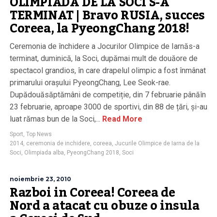
OLIMPIADA DE LA SOCI S-A
TERMINAT | Bravo RUSIA, succes
Coreea, la PyeongChang 2018!
Ceremonia de închidere a Jocurilor Olimpice de Iarnăs-a
terminat, duminică, la Soci, dupămai mult de douăore de
spectacol grandios, în care drapelul olimpic a fost înmânat
primarului orașului PyeongChang, Lee Seok-rae.
Dupădouăsăptămâni de competiție, din 7 februarie pânăîn
23 februarie, aproape 3000 de sportivi, din 88 de țări, și-au
luat rămas bun de la Soci,...
Read More
Sport
,
Top News
2014
,
ceremonia de inchidere
,
coreea
,
Jucurile Olimpice de Iarna de la
Soci
,
Olimpiada alba
,
PyeongChang 2018
,
Soci
noiembrie 23, 2010
Razboi in Coreea! Coreea de
Nord a atacat cu obuze o insula