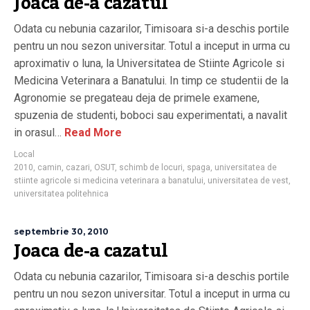
Joaca de-a cazatul
Odata cu nebunia cazarilor, Timisoara si-a deschis portile
pentru un nou sezon universitar. Totul a inceput in urma cu
aproximativ o luna, la Universitatea de Stiinte Agricole si
Medicina Veterinara a Banatului. In timp ce studentii de la
Agronomie se pregateau deja de primele examene,
spuzenia de studenti, boboci sau experimentati, a navalit
in orasul…
Read More
Local
2010
,
camin
,
cazari
,
OSUT
,
schimb de locuri
,
spaga
,
universitatea de
stiinte agricole si medicina veterinara a banatului
,
universitatea de vest
,
universitatea politehnica
septembrie 30, 2010
Joaca de-a cazatul
Odata cu nebunia cazarilor, Timisoara si-a deschis portile
pentru un nou sezon universitar. Totul a inceput in urma cu