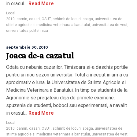
in orasul…
Read More
Local
2010
,
camin
,
cazari
,
OSUT
,
schimb de locuri
,
spaga
,
universitatea de
stiinte agricole si medicina veterinara a banatului
,
universitatea de vest
,
universitatea politehnica
septembrie 30, 2010
Joaca de-a cazatul
Odata cu nebunia cazarilor, Timisoara si-a deschis portile
pentru un nou sezon universitar. Totul a inceput in urma cu
aproximativ o luna, la Universitatea de Stiinte Agricole si
Medicina Veterinara a Banatului. In timp ce studentii de la
Agronomie se pregateau deja de primele examene,
spuzenia de studenti, boboci sau experimentati, a navalit
in orasul…
Read More
Local
2010
,
camin
,
cazari
,
OSUT
,
schimb de locuri
,
spaga
,
universitatea de
stiinte agricole si medicina veterinara a banatului
,
universitatea de vest
,