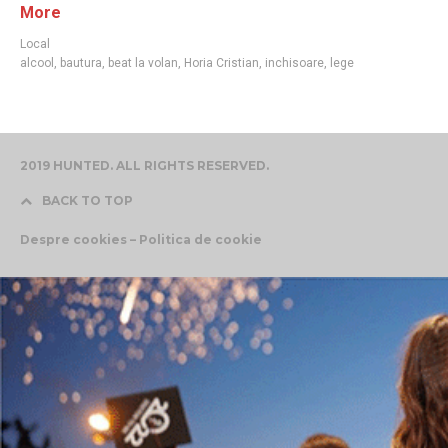
More
Local
alcool
,
bautura
,
beat la volan
,
Horia Cristian
,
inchisoare
,
lege
2019 HUNTED. ALL RIGHTS RESERVED.
BACK TO TOP
Despre cookies – Politica de cookie