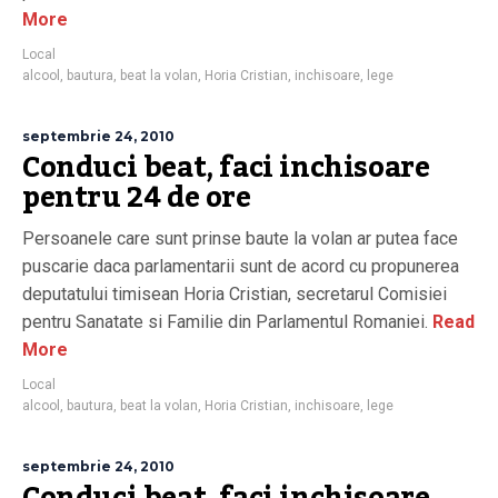
More
Local
alcool
,
bautura
,
beat la volan
,
Horia Cristian
,
inchisoare
,
lege
septembrie 24, 2010
Conduci beat, faci inchisoare
pentru 24 de ore
Persoanele care sunt prinse baute la volan ar putea face
puscarie daca parlamentarii sunt de acord cu propunerea
deputatului timisean Horia Cristian, secretarul Comisiei
pentru Sanatate si Familie din Parlamentul Romaniei.
Read
More
Local
alcool
,
bautura
,
beat la volan
,
Horia Cristian
,
inchisoare
,
lege
septembrie 24, 2010