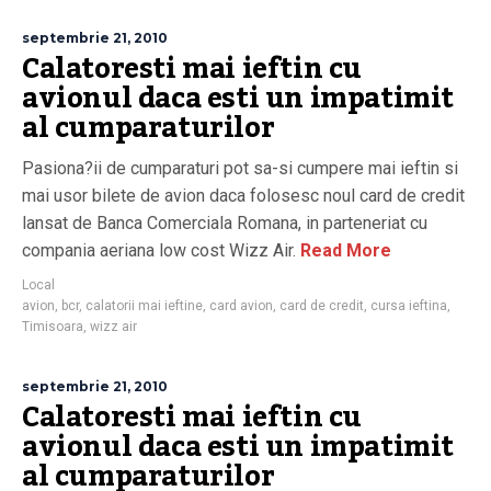
septembrie 21, 2010
Calatoresti mai ieftin cu
avionul daca esti un impatimit
al cumparaturilor
Pasiona?ii de cumparaturi pot sa-si cumpere mai ieftin si
mai usor bilete de avion daca folosesc noul card de credit
lansat de Banca Comerciala Romana, in parteneriat cu
compania aeriana low cost Wizz Air.
Read More
Local
avion
,
bcr
,
calatorii mai ieftine
,
card avion
,
card de credit
,
cursa ieftina
,
Timisoara
,
wizz air
septembrie 21, 2010
Calatoresti mai ieftin cu
avionul daca esti un impatimit
al cumparaturilor