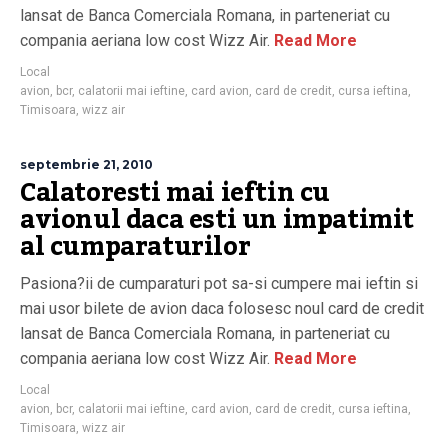
lansat de Banca Comerciala Romana, in parteneriat cu
compania aeriana low cost Wizz Air.
Read More
Local
avion
,
bcr
,
calatorii mai ieftine
,
card avion
,
card de credit
,
cursa ieftina
,
Timisoara
,
wizz air
septembrie 21, 2010
Calatoresti mai ieftin cu
avionul daca esti un impatimit
al cumparaturilor
Pasiona?ii de cumparaturi pot sa-si cumpere mai ieftin si
mai usor bilete de avion daca folosesc noul card de credit
lansat de Banca Comerciala Romana, in parteneriat cu
compania aeriana low cost Wizz Air.
Read More
Local
avion
,
bcr
,
calatorii mai ieftine
,
card avion
,
card de credit
,
cursa ieftina
,
Timisoara
,
wizz air