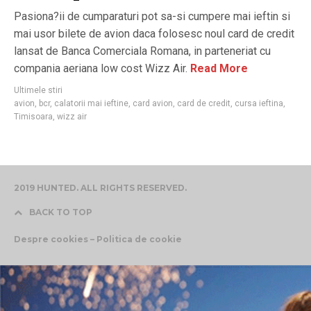
Pasiona?ii de cumparaturi pot sa-si cumpere mai ieftin si
mai usor bilete de avion daca folosesc noul card de credit
lansat de Banca Comerciala Romana, in parteneriat cu
compania aeriana low cost Wizz Air.
Read More
Ultimele stiri
avion
,
bcr
,
calatorii mai ieftine
,
card avion
,
card de credit
,
cursa ieftina
,
Timisoara
,
wizz air
2019 HUNTED. ALL RIGHTS RESERVED.
BACK TO TOP
Despre cookies – Politica de cookie