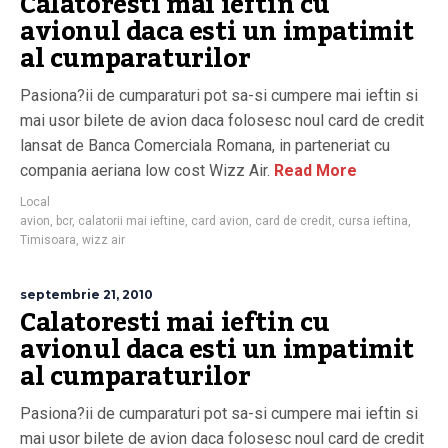
Calatoresti mai ieftin cu
avionul daca esti un impatimit
al cumparaturilor
Pasiona?ii de cumparaturi pot sa-si cumpere mai ieftin si
mai usor bilete de avion daca folosesc noul card de credit
lansat de Banca Comerciala Romana, in parteneriat cu
compania aeriana low cost Wizz Air.
Read More
Local
avion
,
bcr
,
calatorii mai ieftine
,
card avion
,
card de credit
,
cursa ieftina
,
Timisoara
,
wizz air
septembrie 21, 2010
Calatoresti mai ieftin cu
avionul daca esti un impatimit
al cumparaturilor
Pasiona?ii de cumparaturi pot sa-si cumpere mai ieftin si
mai usor bilete de avion daca folosesc noul card de credit