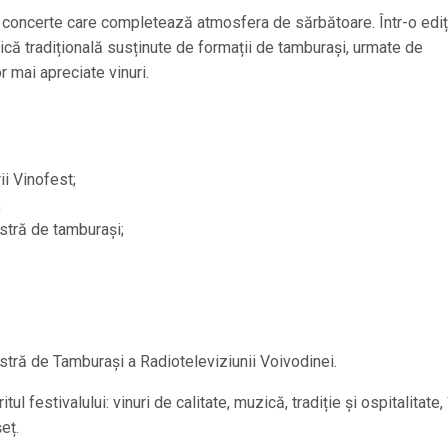
i concerte care completează atmosfera de sărbătoare. Într-o ediț
ică tradițională susținute de formații de tamburași, urmate de
 mai apreciate vinuri.
ii Vinofest;
;
stră de tamburași;
tră de Tamburași a Radioteleviziunii Voivodinei.
tul festivalului: vinuri de calitate, muzică, tradiție și ospitalitate, 
eț.