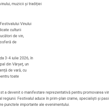
ului, muzicii și tradiției
estivalului Vinului
cate culturii
ucători de vin,
atmosferă de
da 3-4 iulie 2026, în
pal din Vârșeț, un
ență de vară, cu
pentru toate
est a devenit o manifestare reprezentativă pentru promovarea vin
i al regiunii. Festivalul aduce în prim-plan crame, specialiști și pas
intre punctele importante ale evenimentului.