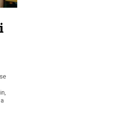
 
 se
in,
 a