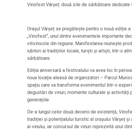
Vinofest Vârșeț: două zile de sărbătoare dedicate vin
Orașul Vârșeț se pregătește pentru o nouă ediție a F
„Vinofest”, unul dintre evenimentele importante dedi
vitivinicole din regiune. Manifestarea reunește prod
iubitori ai tradițiilor locale, turiști și artiști, într-o 
sărbătoare.
Ediția aniversară a festivalului va avea loc în perioa
noua locație aleasă de organizatori – Parcul Munici
spațiu care va transforma evenimentul într-o experi
degustări de vinuri, momente culturale și activități 
generațiile.
De-a lungul celor două decenii de existență, Vinof
tradiției și potențialului turistic al orașului Vârșeț ș
ai vinului, iar concursul de vinuri reprezintă unul d