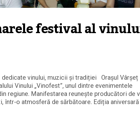
arele festival al vinului
dedicate vinului, muzicii și tradiției Orașul Vârșeț
lului Vinului „Vinofest”, unul dintre evenimentele
 din regiune. Manifestarea reunește producători de v
rtiști, într-o atmosferă de sărbătoare. Ediția aniversară