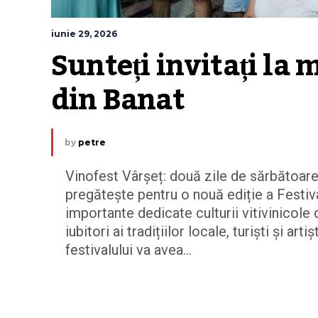
iunie 29, 2026
Sunteți invitați la m
din Banat
by
petre
Vinofest Vârșeț: două zile de sărbătoare 
pregătește pentru o nouă ediție a Festiva
importante dedicate culturii vitivinicole
iubitori ai tradițiilor locale, turiști și a
festivalului va avea...