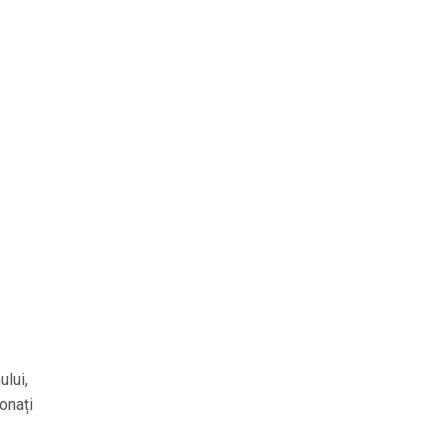
ului,
ionați