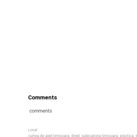
Comments
comments
Local
curtea de apel timisoara
,
drept
,
judecatoria timisoara
,
practica
,