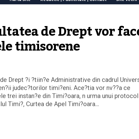
ltatea de Drept vor face
ele timisorene
de Drept ?i ?tiin?e Administrative din cadrul Univer
en?ii judec?torilor timi?eni. Ace?tia vor nv??a ce
e trei instan?e din Timi?oara, n urma unui protocol
alul Timi?, Curtea de Apel Timi?oara…