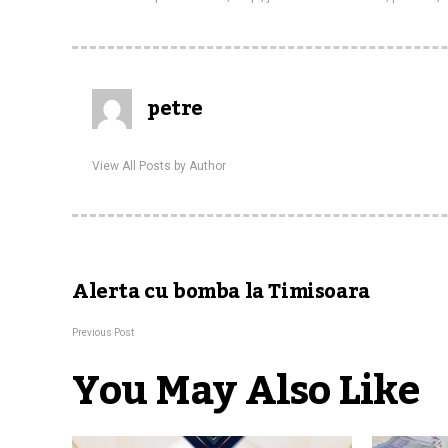
petre
View All Posts by Author
Alerta cu bomba la Timisoara
Previous Post
You May Also Like