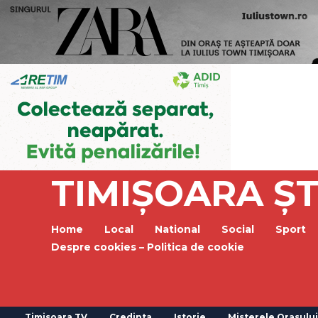
TIMIȘOARA ȘT
Home
Local
National
Social
Sport
Despre cookies – Politica de cookie
Timisoara TV
Credinta
Istorie
Misterele Orasului