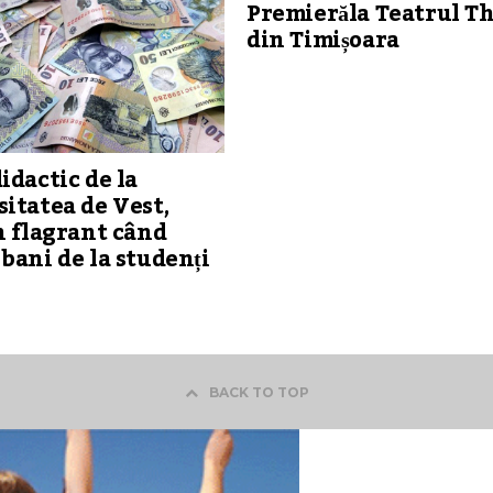
Premierăla Teatrul Th
din Timișoara
idactic de la
itatea de Vest,
n flagrant când
bani de la studenți
BACK TO TOP