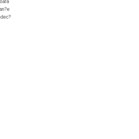
?oara
tan?e
Judec?