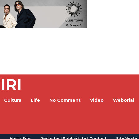
IRI
Cultura
Life
No Comment
Video
Weborial
Harta Site
Redactie | Publicitate | Contact
Site Vechi