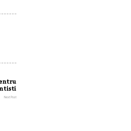
pentru
ntisti
Next Post