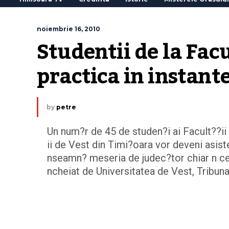
noiembrie 16, 2010
Studentii de la Facu
practica in instant
by
petre
Un num?r de 45 de studen?i ai Facult??ii 
ii de Vest din Timi?oara vor deveni asist
nseamn? meseria de judec?tor chiar n cel
ncheiat de Universitatea de Vest, Tribun