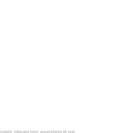
studenti
,
tribunalul timis
,
universitatea de vest