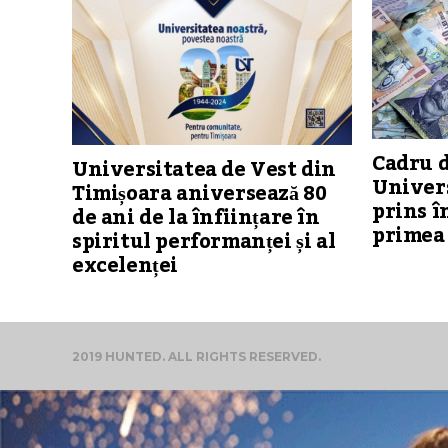
Cadru d
Universitatea de Vest din
Univers
Timișoara aniversează 80
prins î
de ani de la înființare în
primea 
spiritul performanței și al
excelenței
2019 HUNTED. ALL RIGHTS RESERVED.