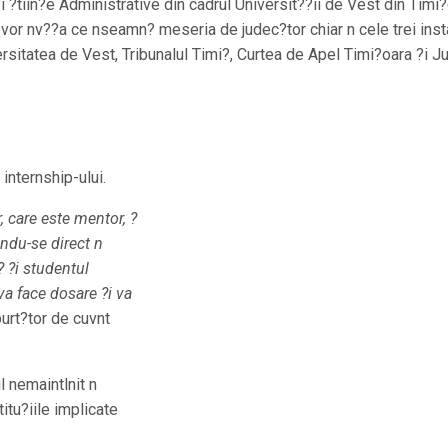
 ?tiin?e Administrative din cadrul Universit??ii de Vest din Timi
a vor nv??a ce nseamn? meseria de judec?tor chiar n cele trei ins
ersitatea de Vest, Tribunalul Timi?, Curtea de Apel Timi?oara ?i 
 internship-ului.
, care este mentor, ?
cndu-se direct n
? ?i studentul
 va face dosare ?i va
purt?tor de cuvnt
l nemaintlnit n
itu?iile implicate