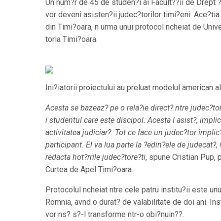
Un num?r de 45 de studen?i ai Facult??ii de Drept ?i
vor deveni asisten?ii judec?torilor timi?eni. Ace?ti
din Timi?oara, n urma unui protocol ncheiat de Univ
toria Timi?oara.
Ini?iatorii proiectului au preluat modelul american al
Acesta se bazeaz? pe o rela?ie direct? ntre judec?tor
i studentul care este discipol. Acesta l asist?, impli
activitatea judiciar?. Tot ce face un judec?tor implic
participant. El va lua parte la ?edin?ele de judecat?,
redacta hot?rrile judec?tore?ti
, spune Cristian Pup, 
Curtea de Apel Timi?oara.
Protocolul ncheiat ntre cele patru institu?ii este unu
Romnia, avnd o durat? de valabilitate de doi ani. Inst
vor ns? s?-l transforme ntr-o obi?nuin??.