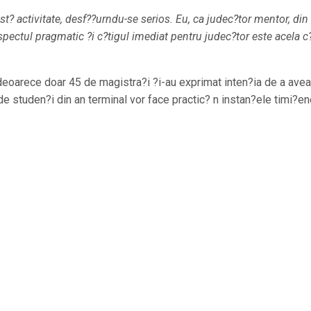
st? activitate, desf??urndu-se serios. Eu, ca judec?tor mentor, din
spectul pragmatic ?i c?tigul imediat pentru judec?tor este acela c?
 deoarece doar 45 de magistra?i ?i-au exprimat inten?ia de a avea
 de studen?i din an terminal vor face practic? n instan?ele timi?e