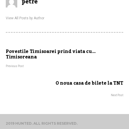
petre
View All Posts by Author
Povestile Timisoarei prind viata cu…
Timisoreana
Previous Post
O noua casa de bilete la TNT
Next Post
2019 HUNTED. ALL RIGHTS RESERVED.