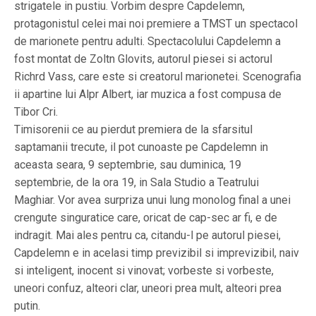
strigatele in pustiu. Vorbim despre Capdelemn,
protagonistul celei mai noi premiere a TMST un spectacol
de marionete pentru adulti. Spectacolului Capdelemn a
fost montat de Zoltn Glovits, autorul piesei si actorul
Richrd Vass, care este si creatorul marionetei. Scenografia
ii apartine lui Alpr Albert, iar muzica a fost compusa de
Tibor Cri.
Timisorenii ce au pierdut premiera de la sfarsitul
saptamanii trecute, il pot cunoaste pe Capdelemn in
aceasta seara, 9 septembrie, sau duminica, 19
septembrie, de la ora 19, in Sala Studio a Teatrului
Maghiar. Vor avea surpriza unui lung monolog final a unei
crengute singuratice care, oricat de cap-sec ar fi, e de
indragit. Mai ales pentru ca, citandu-l pe autorul piesei,
Capdelemn e in acelasi timp previzibil si imprevizibil, naiv
si inteligent, inocent si vinovat; vorbeste si vorbeste,
uneori confuz, alteori clar, uneori prea mult, alteori prea
putin.