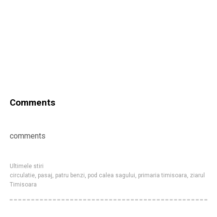
Comments
comments
Ultimele stiri
circulatie
,
pasaj
,
patru benzi
,
pod calea sagului
,
primaria timisoara
,
ziarul
Timisoara