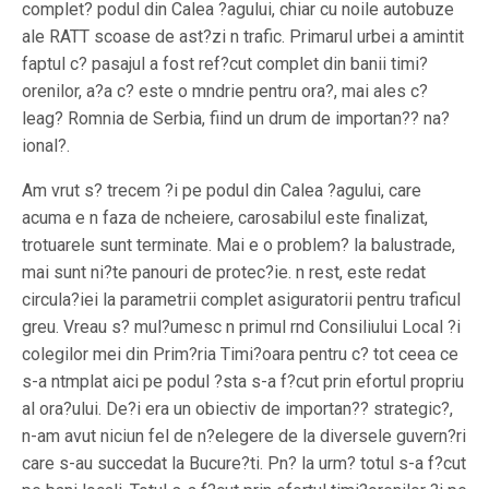
complet? podul din Calea ?agului, chiar cu noile autobuze
ale RATT scoase de ast?zi n trafic. Primarul urbei a amintit
faptul c? pasajul a fost ref?cut complet din banii timi?
orenilor, a?a c? este o mndrie pentru ora?, mai ales c?
leag? Romnia de Serbia, fiind un drum de importan?? na?
ional?.
Am vrut s? trecem ?i pe podul din Calea ?agului, care
acuma e n faza de ncheiere, carosabilul este finalizat,
trotuarele sunt terminate. Mai e o problem? la balustrade,
mai sunt ni?te panouri de protec?ie. n rest, este redat
circula?iei la parametrii complet asiguratorii pentru traficul
greu. Vreau s? mul?umesc n primul rnd Consiliului Local ?i
colegilor mei din Prim?ria Timi?oara pentru c? tot ceea ce
s-a ntmplat aici pe podul ?sta s-a f?cut prin efortul propriu
al ora?ului. De?i era un obiectiv de importan?? strategic?,
n-am avut niciun fel de n?elegere de la diversele guvern?ri
care s-au succedat la Bucure?ti. Pn? la urm? totul s-a f?cut