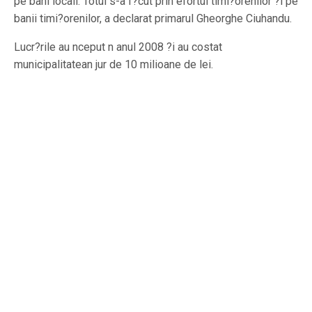
pe bani locali. Totul s-a f?cut prin efortul timi?orenilor ?i pe
banii timi?orenilor, a declarat primarul Gheorghe Ciuhandu.
Lucr?rile au nceput n anul 2008 ?i au costat
municipalitatean jur de 10 milioane de lei.