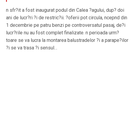
n sfr?it a fost inaugurat podul din Calea ?agului, dup? doi
ani de lucr?ri ?i de restric?ii. ?oferii pot circula, ncepnd din
1 decembrie pe patru benzi pe controversatul pasaj, de?i
lucr?rile nu au fost complet finalizate. n perioada urm?
toare se va lucra la montarea balustradelor ?i a parape?ilor
?i se va trasa ?i sensul…