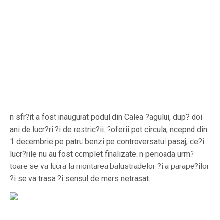
n sfr?it a fost inaugurat podul din Calea ?agului, dup? doi
ani de lucr?ri ?i de restric?ii. ?oferii pot circula, ncepnd din
1 decembrie pe patru benzi pe controversatul pasaj, de?i
lucr?rile nu au fost complet finalizate. n perioada urm?
toare se va lucra la montarea balustradelor ?i a parape?ilor
?i se va trasa ?i sensul de mers netrasat.