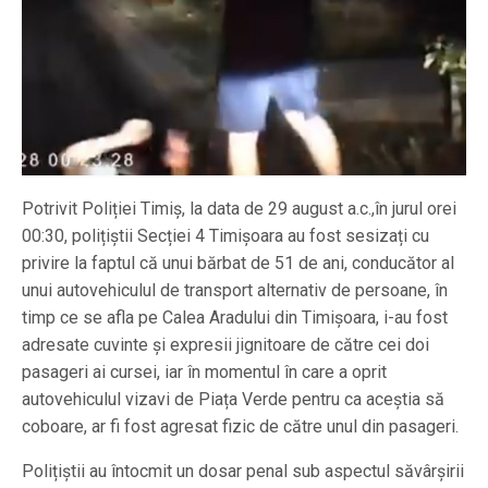
Potrivit Poliției Timiș, la data de 29 august a.c.,în jurul orei
00:30, polițiștii Secției 4 Timișoara au fost sesizați cu
privire la faptul că unui bărbat de 51 de ani, conducător al
unui autovehiculul de transport alternativ de persoane, în
timp ce se afla pe Calea Aradului din Timișoara, i-au fost
adresate cuvinte și expresii jignitoare de către cei doi
pasageri ai cursei, iar în momentul în care a oprit
autovehiculul vizavi de Piața Verde pentru ca aceștia să
coboare, ar fi fost agresat fizic de către unul din pasageri.
Polițiștii au întocmit un dosar penal sub aspectul săvârșirii