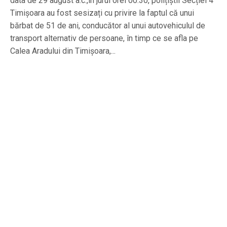
data de 29 august a.c.,în jurul orei 00:30, polițiștii Secției 4
Timișoara au fost sesizați cu privire la faptul că unui
bărbat de 51 de ani, conducător al unui autovehiculul de
transport alternativ de persoane, în timp ce se afla pe
Calea Aradului din Timișoara,...