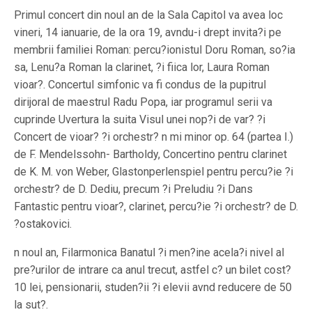
Primul concert din noul an de la Sala Capitol va avea loc
vineri, 14 ianuarie, de la ora 19, avndu-i drept invita?i pe
membrii familiei Roman: percu?ionistul Doru Roman, so?ia
sa, Lenu?a Roman la clarinet, ?i fiica lor, Laura Roman
vioar?. Concertul simfonic va fi condus de la pupitrul
dirijoral de maestrul Radu Popa, iar programul serii va
cuprinde Uvertura la suita Visul unei nop?i de var? ?i
Concert de vioar? ?i orchestr? n mi minor op. 64 (partea I.)
de F. Mendelssohn- Bartholdy, Concertino pentru clarinet
de K. M. von Weber, Glastonperlenspiel pentru percu?ie ?i
orchestr? de D. Dediu, precum ?i Preludiu ?i Dans
Fantastic pentru vioar?, clarinet, percu?ie ?i orchestr? de D.
?ostakovici.
n noul an, Filarmonica Banatul ?i men?ine acela?i nivel al
pre?urilor de intrare ca anul trecut, astfel c? un bilet cost?
10 lei, pensionarii, studen?ii ?i elevii avnd reducere de 50
la sut?.