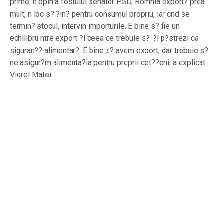
prime. n opinia fostului senator PSD, Romnia export? prea
mult, n loc s? ?in? pentru consumul propriu, iar cnd se
termin? stocul, intervin importurile. E bine s? fie un
echilibru ntre export ?i ceea ce trebuie s?-?i p?strezi ca
siguran?? alimentar?. E bine s? avem export, dar trebuie s?
ne asigur?m alimenta?ia pentru proprii cet??eni, a explicat
Viorel Matei.