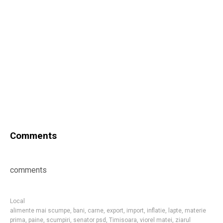
Comments
comments
Local
alimente mai scumpe
,
bani
,
carne
,
export
,
import
,
inflatie
,
lapte
,
materie
prima
,
paine
,
scumpiri
,
senator psd
,
Timisoara
,
viorel matei
,
ziarul