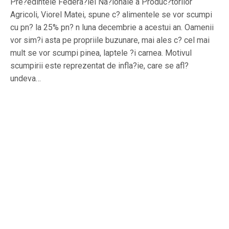
Pre?edintele Federa?iei Na?ionale a Produc?torilor
Agricoli, Viorel Matei, spune c? alimentele se vor scumpi
cu pn? la 25% pn? n luna decembrie a acestui an. Oamenii
vor sim?i asta pe propriile buzunare, mai ales c? cel mai
mult se vor scumpi pinea, laptele ?i carnea. Motivul
scumpirii este reprezentat de infla?ie, care se afl?
undeva…