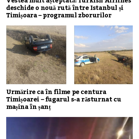
Vestea mult așteptată: Turkish Airlines
deschide o nouă rută între Istanbul și
Timișoara – programul zborurilor
Urmărire ca în filme pe centura
Timișoarei – fugarul s-a răsturnat cu
mașina în șanț