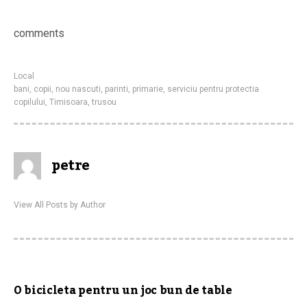
comments
Local
bani
,
copii
,
nou nascuti
,
parinti
,
primarie
,
serviciu pentru protectia
copilului
,
Timisoara
,
trusou
petre
View All Posts by Author
O bicicleta pentru un joc bun de table