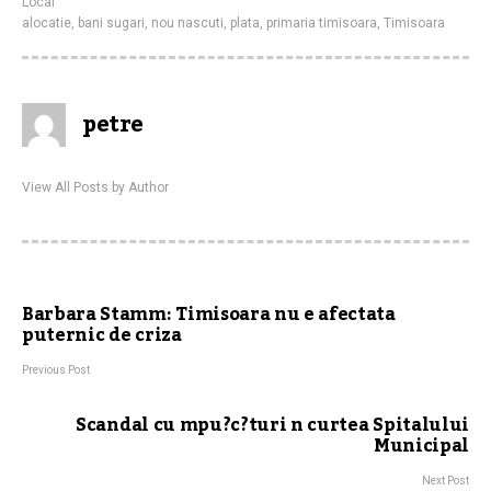
Local
alocatie
,
bani sugari
,
nou nascuti
,
plata
,
primaria timisoara
,
Timisoara
petre
View All Posts by Author
Barbara Stamm: Timisoara nu e afectata
puternic de criza
Previous Post
Scandal cu mpu?c?turi n curtea Spitalului
Municipal
Next Post