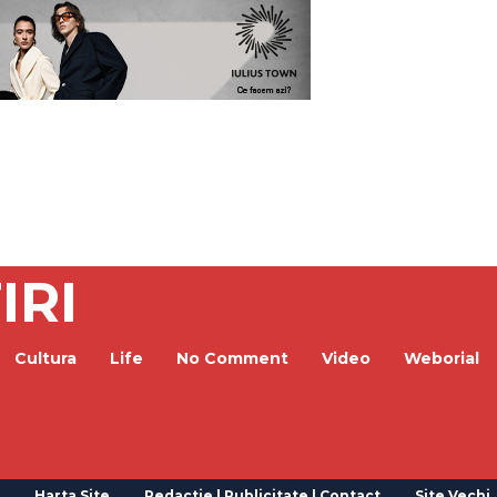
IRI
Cultura
Life
No Comment
Video
Weborial
Harta Site
Redactie | Publicitate | Contact
Site Vechi