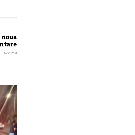
a noua
intare
Next Post