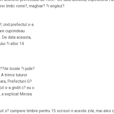
 trei limbi: romn?, maghiar? ?i englez?.
, cnd prefectul s-a
care cuprindeau
. De data aceasta,
lui ?i altor 14
?ile locale ?i jude?
A trimis tuturor
oara, Prefecturii G?
bil s-a gndit c? eu o
c, a explicat Mircea
it s? cumpere timbre pentru 15 scrisori n aceste zile, mai ales c