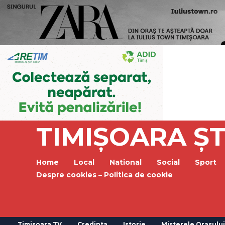
TIMIȘOARA ȘT
Home
Local
National
Social
Sport
Despre cookies – Politica de cookie
Timisoara TV
Credinta
Istorie
Misterele Orasului