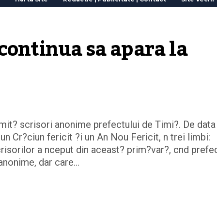
continua sa apara la 
mit? scrisori anonime prefectului de Timi?. De data
n Cr?ciun fericit ?i un An Nou Fericit, n trei limbi:
isorilor a nceput din aceast? prim?var?, cnd prefe
 anonime, dar care…