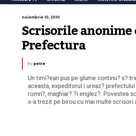
noiembrie 10, 2010
Scrisorile anonime 
Prefectura
by
petre
Un timi?ean pus pe glume continu? s? tri
aceasta, expeditorul i ureaz? prefectului u
romn?, maghiar? ?i englez?. Povestea scr
s-a trezit pe birou cu mai multe scrisori