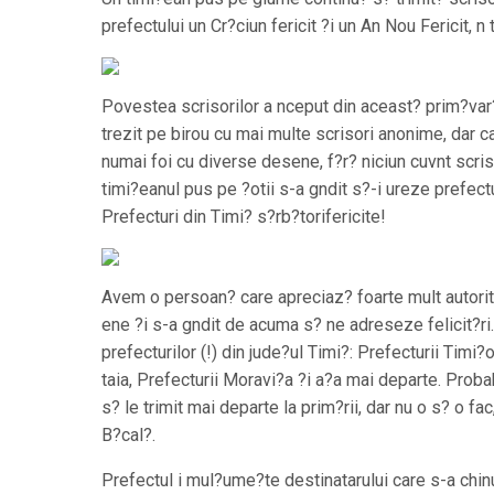
prefectului un Cr?ciun fericit ?i un An Nou Fericit, n
Povestea scrisorilor a nceput din aceast? prim?var?
trezit pe birou cu mai multe scrisori anonime, dar 
numai foi cu diverse desene, f?r? niciun cuvnt scris
timi?eanul pus pe ?otii s-a gndit s?-i ureze prefectu
Prefecturi din Timi? s?rb?torifericite!
Avem o persoan? care apreciaz? foarte mult autorit?
ene ?i s-a gndit de acuma s? ne adreseze felicit?ri. 
prefecturilor (!) din jude?ul Timi?: Prefecturii Timi?
taia, Prefecturii Moravi?a ?i a?a mai departe. Proba
s? le trimit mai departe la prim?rii, dar nu o s? o fa
B?cal?.
Prefectul i mul?ume?te destinatarului care s-a chinu