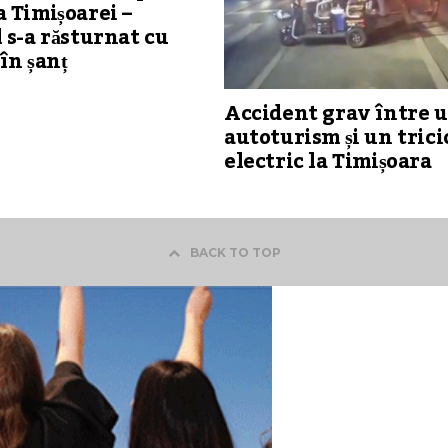
 Timișoarei –
 s-a răsturnat cu
în șanț
Accident grav între 
autoturism și un trici
electric la Timișoara
BACK TO TOP