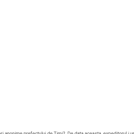
ri anonime prefectului de Timi?. De data aceasta, expeditorul i 