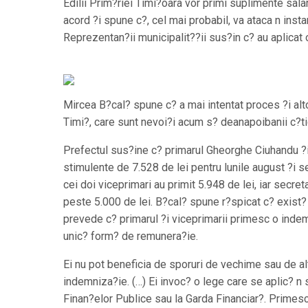
Edilii Prim?riei Timi?oara vor primi suplimente sala
acord ?i spune c?, cel mai probabil, va ataca n inst
Reprezentan?ii municipalit??ii sus?in c? au aplicat
Mircea B?cal? spune c? a mai intentat proces ?i altor
Timi?, care sunt nevoi?i acum s? deanapoibanii c?ti
Prefectul sus?ine c? primarul Gheorghe Ciuhandu ?i
stimulente de 7.528 de lei pentru lunile august ?i 
cei doi viceprimari au primit 5.948 de lei, iar secret
peste 5.000 de lei. B?cal? spune r?spicat c? exist?
prevede c? primarul ?i viceprimarii primesc o inde
unic? form? de remunera?ie.
Ei nu pot beneficia de sporuri de vechime sau de al
indemniza?ie. (…) Ei invoc? o lege care se aplic? n 
Finan?elor Publice sau la Garda Financiar?. Primesc