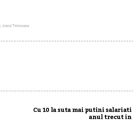
e
,
ziarul Timisoara
Cu 10 la suta mai putini salariati
anul trecut in