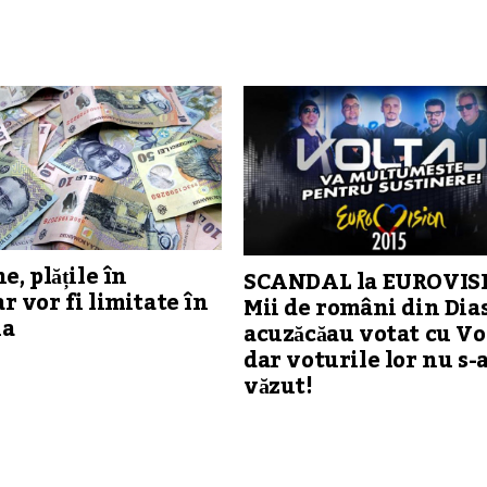
e, plățile în
SCANDAL la EUROVIS
 vor fi limitate în
Mii de români din Dia
ia
acuzăcăau votat cu Vol
dar voturile lor nu s-
văzut!