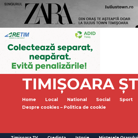
TIMIȘOARA ȘT
Home
Local
National
Social
Sport
Despre cookies – Politica de cookie
Timisoara TV
Credinta
Istorie
Misterele Orasului