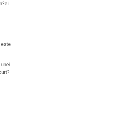
an?ei
u este
 unei
purt?