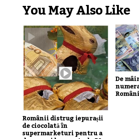
You May Also Like
De mâin
numerar
Român
Românii distrug iepurașii
de ciocolată în
supermarketuri pentru a