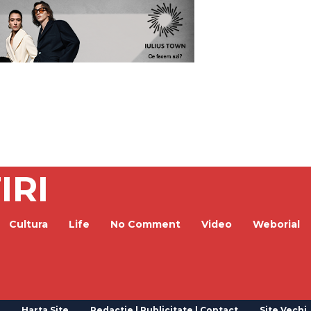
IRI
Cultura
Life
No Comment
Video
Weborial
Harta Site
Redactie | Publicitate | Contact
Site Vechi