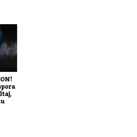
ION!
spora
taj,
au