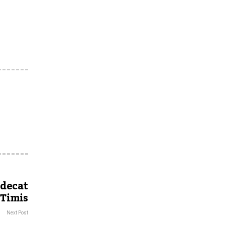
 decat
 Timis
Next Post