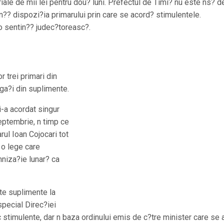
riale de mii lei pentru dou? luni. Prefectul de Timi? nu este ns? d
an?? dispozi?ia primarului prin care se acord? stimulentele.
 o sentin?? judec?toreasc?.
 trei primari din
ga?i din suplimente.
-a acordat singur
septembrie, n timp ce
arul Ioan Cojocari tot
 o lege care
mniza?ie lunar? ca
te suplimente la
special Direc?iei
 stimulente, dar n baza ordinului emis de c?tre minister care se 