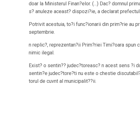
doar la Ministerul Finan?elor. (…) Dac? domnul prima
s? anuleze aceast? dispozi?ie, a declarat prefectul
Potrivit acestuia, to?i func?ionarii din prim?rie au 
septembrie.
n replic?, reprezentan?ii Prim?riei Timi?oara spun c
nimic ilegal.
Exist? o sentin?? judec?toreasc? n acest sens ?i dom
sentin?e judec?tore?ti nu este o chestie discutabil? 
torul de cuvnt al municipalit??ii.