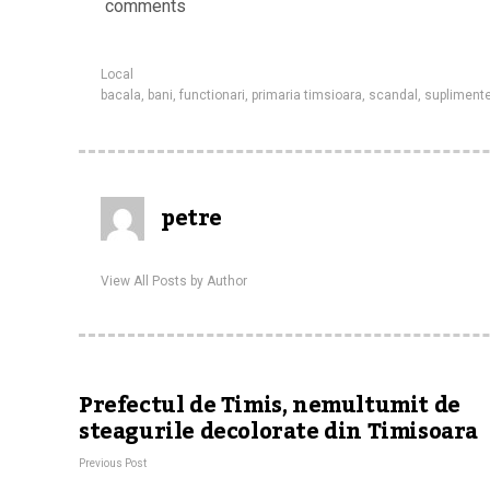
comments
Local
bacala
,
bani
,
functionari
,
primaria timsioara
,
scandal
,
supliment
petre
View All Posts by Author
Prefectul de Timis, nemultumit de
steagurile decolorate din Timisoara
Previous Post