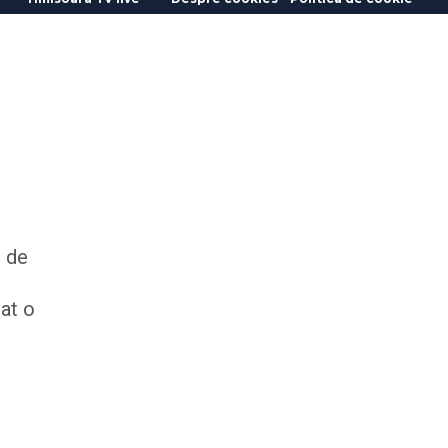
l de
cat o