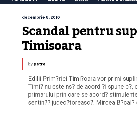
decembrie 8, 2010
Scandal pentru supl
Timisoara
by
petre
Edilii Prim?riei Timi?oara vor primi supli
Timi? nu este ns? de acord ?i spune c?, c
primarului prin care se acord? stimulente
sentin?? judec?toreasc?. Mircea B?cal? 