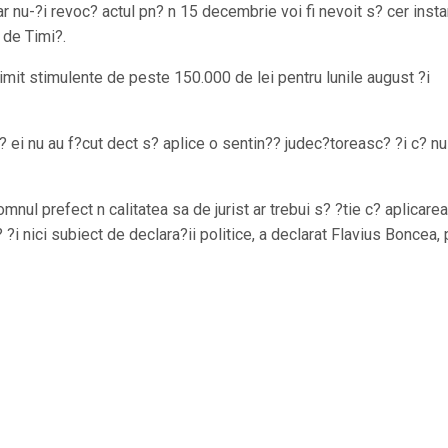
r nu-?i revoc? actul pn? n 15 decembrie voi fi nevoit s? cer inst
 de Timi?.
primit stimulente de peste 150.000 de lei pentru lunile august ?i
? ei nu au f?cut dect s? aplice o sentin?? judec?toreasc? ?i c? n
nul prefect n calitatea sa de jurist ar trebui s? ?tie c? aplicarea
?i nici subiect de declara?ii politice, a declarat Flavius Boncea, 