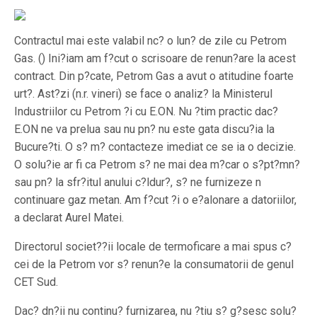
Contractul mai este valabil nc? o lun? de zile cu Petrom
Gas. () Ini?iam am f?cut o scrisoare de renun?are la acest
contract. Din p?cate, Petrom Gas a avut o atitudine foarte
urt?. Ast?zi (n.r. vineri) se face o analiz? la Ministerul
Industriilor cu Petrom ?i cu E.ON. Nu ?tim practic dac?
E.ON ne va prelua sau nu pn? nu este gata discu?ia la
Bucure?ti. O s? m? contacteze imediat ce se ia o decizie.
O solu?ie ar fi ca Petrom s? ne mai dea m?car o s?pt?mn?
sau pn? la sfr?itul anului c?ldur?, s? ne furnizeze n
continuare gaz metan. Am f?cut ?i o e?alonare a datoriilor,
a declarat Aurel Matei.
Directorul societ??ii locale de termoficare a mai spus c?
cei de la Petrom vor s? renun?e la consumatorii de genul
CET Sud.
Dac? dn?ii nu continu? furnizarea, nu ?tiu s? g?sesc solu?