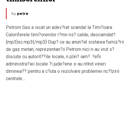
by
petre
Petrom Gas a iscat un adev?rat scandal la Timi?oara.
Caloriferele timi?orenilor r?mn ns? calde, deocamdat?.
{mp3}sc.mp3{/mp3} Dup? ce au anun?at sistarea furniz?rii
de gaz metan, reprezentan?ii Petrom nici n-au vrut s?
discute cu autorit??ile locale, n plin? iarn?. ?efii
administra?iei locale ?i jude?ene s-au ntlnit vineri
diminea?? pentru a c?uta o rezolvare problemei nc?lzirii
centrale.…