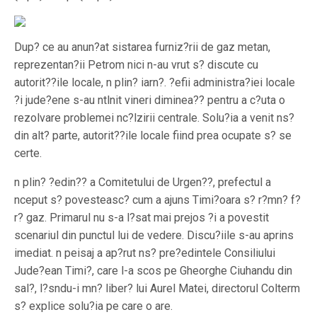
Dup? ce au anun?at sistarea furniz?rii de gaz metan,
reprezentan?ii Petrom nici n-au vrut s? discute cu
autorit??ile locale, n plin? iarn?. ?efii administra?iei locale
?i jude?ene s-au ntlnit vineri diminea?? pentru a c?uta o
rezolvare problemei nc?lzirii centrale. Solu?ia a venit ns?
din alt? parte, autorit??ile locale fiind prea ocupate s? se
certe.
n plin? ?edin?? a Comitetului de Urgen??, prefectul a
nceput s? povesteasc? cum a ajuns Timi?oara s? r?mn? f?
r? gaz. Primarul nu s-a l?sat mai prejos ?i a povestit
scenariul din punctul lui de vedere. Discu?iile s-au aprins
imediat. n peisaj a ap?rut ns? pre?edintele Consiliului
Jude?ean Timi?, care l-a scos pe Gheorghe Ciuhandu din
sal?, l?sndu-i mn? liber? lui Aurel Matei, directorul Colterm
s? explice solu?ia pe care o are.