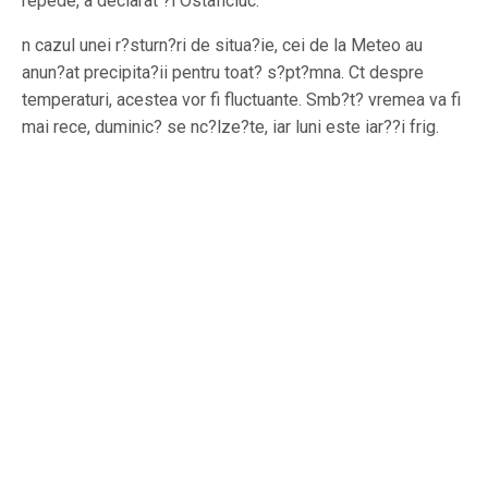
repede, a declarat ?i Ostaficiuc.
n cazul unei r?sturn?ri de situa?ie, cei de la Meteo au
anun?at precipita?ii pentru toat? s?pt?mna. Ct despre
temperaturi, acestea vor fi fluctuante. Smb?t? vremea va fi
mai rece, duminic? se nc?lze?te, iar luni este iar??i frig.