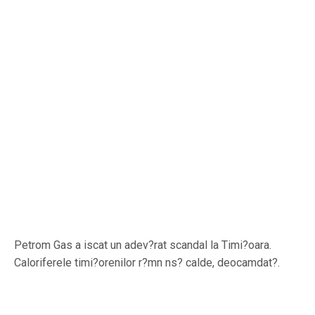
Petrom Gas a iscat un adev?rat scandal la Timi?oara.
Caloriferele timi?orenilor r?mn ns? calde, deocamdat?.