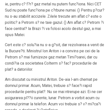
ie, pentru c? f?r? gaz metal nu putem func?iona. Nici CET
Sud nu poate func?iona pe c?rbune numai. () Pentru p?cur?
nu s-au stabilit accizele. Zilele trecute am aflat c? este o
politic? a Petrom s? ne taie gazul. () Am aflat c? Petrom ?i
face central? la Brazi ?i va folosi acolo destul gaz, a mai
spus Matei.
Cert este c? solu?ia nu s-a g?sit, dar rezolvarea a venit de
la Bucure?ti. Ministrul Ion Ariton i-a convins pe cei de la
Petrom s? mai furnizeze gaz metan Timi?oarei, dar cu
condi?ia ca societatea Colterm s? fac? procedurile de
plat? a datoriilor.
Am discutat cu ministrul Ariton. De-aia l-am chemat pe
domnul primar. Acum, Matei, trebuie s? face?i rapid
procedurile pentru plat?. Nu se mai ntrerupe azi. Ei ne cer
asigurarea pl??ii curente, lunar. Petrom a vorbit acum cu
domnul primar la telefon. Acum voi trebuie s? v? mi?ca?i