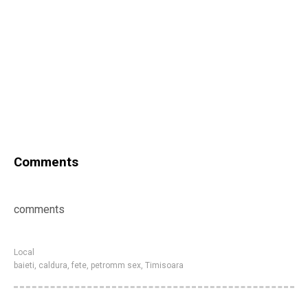
Comments
comments
Local
baieti
,
caldura
,
fete
,
petromm sex
,
Timisoara