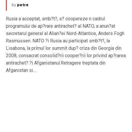
by
petre
Rusia a acceptat, smb?t?, s? coopereze n cadrul
programului de ap?rare antirachet? al NATO, a anun?at
secretarul general al Alian?ei Nord-Atlantice, Anders Fogh
Rasmussen. NATO ?i Rusia au participat smb?t?, la
Lisabona, la primul lor summit dup? criza din Georgia din
2008, consacrat consolid?rii cooper?rii lor privind ap?rarea
antirachet? ?i Afganistanul.Retragere treptata din
Afganistan si…