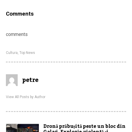
Comments
comments
Cultura
,
Top News
petre
View All Posts by Author
Dronă prăbușită peste un bloc din
Galați. Explozie violentă și