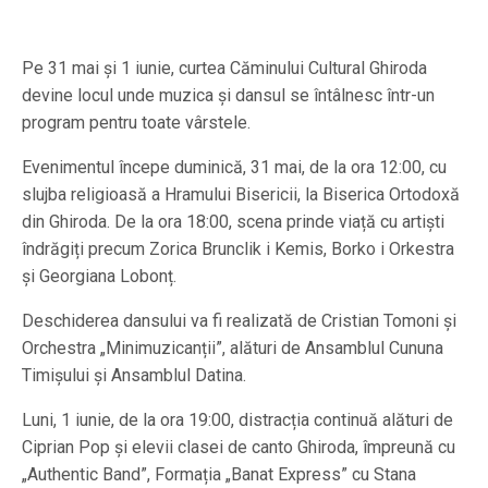
Pe 31 mai și 1 iunie, curtea Căminului Cultural Ghiroda
devine locul unde muzica și dansul se întâlnesc într-un
program pentru toate vârstele.
Evenimentul începe duminică, 31 mai, de la ora 12:00, cu
slujba religioasă a Hramului Bisericii, la Biserica Ortodoxă
din Ghiroda. De la ora 18:00, scena prinde viață cu artiști
îndrăgiți precum Zorica Brunclik i Kemis, Borko i Orkestra
și Georgiana Lobonț.
Deschiderea dansului va fi realizată de Cristian Tomoni și
Orchestra „Minimuzicanții”, alături de Ansamblul Cununa
Timișului și Ansamblul Datina.
Luni, 1 iunie, de la ora 19:00, distracția continuă alături de
Ciprian Pop și elevii clasei de canto Ghiroda, împreună cu
„Authentic Band”, Formația „Banat Express” cu Stana