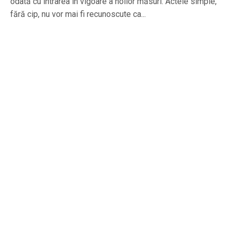
odată cu intrarea în vigoare a noilor măsuri. Actele simple,
fără cip, nu vor mai fi recunoscute ca...