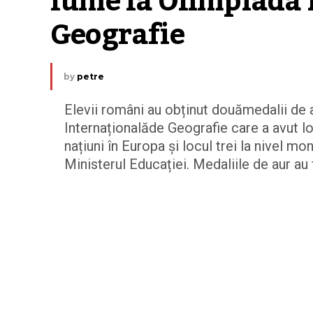
lume la Olimpiada I
Geografie
by
petre
Elevii români au obținut douămedalii de a
Internaționalăde Geografie care a avut l
națiuni în Europa și locul trei la nivel m
Ministerul Educației. Medaliile de aur au