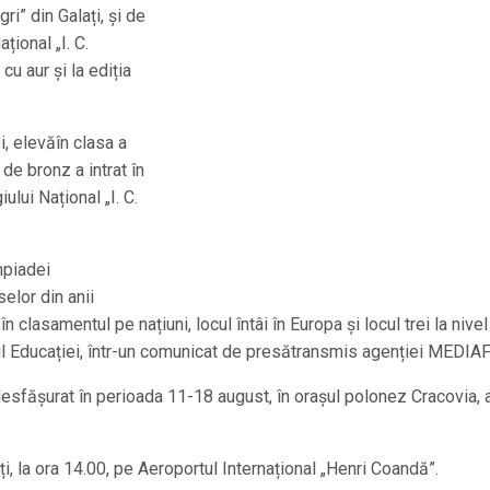
i” din Galați, și de
ional „I. C.
cu aur și la ediția
, elevăîn clasa a
 de bronz a intrat în
lui Național „I. C.
mpiadei
elor din anii
 clasamentul pe națiuni, locul întâi în Europa și locul trei la nivel
ul Educației, într-un comunicat de presătransmis agenției MEDIA
esfășurat în perioada 11-18 august, în orașul polonez Cracovia, 
rți, la ora 14.00, pe Aeroportul Internațional „Henri Coandă”.