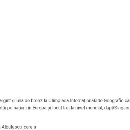
argint și una de bronz la Olimpiada Internaționalăde Geografie ca
tâi pe națiuni în Europa și locul trei la nivel mondial, dupăSingapo
 Albulescu, care a