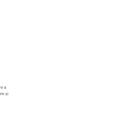
re a
re și