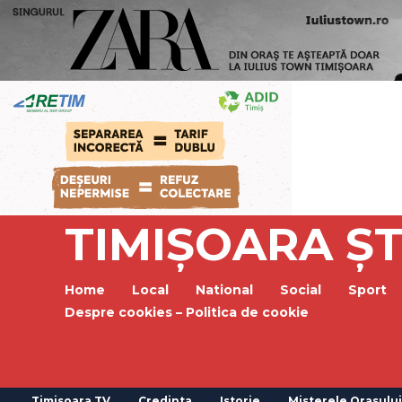
TIMIȘOARA ȘT
Home
Local
National
Social
Sport
Despre cookies – Politica de cookie
Timisoara TV
Credinta
Istorie
Misterele Orasului