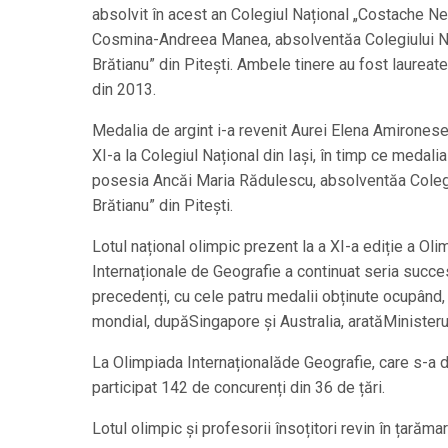
absolvit în acest an Colegiul Național „Costache Negr
Cosmina-Andreea Manea, absolventăa Colegiului Naț
Brătianu” din Pitești. Ambele tinere au fost laureate 
din 2013.
Medalia de argint i-a revenit Aurei Elena Amironesei
XI-a la Colegiul Național din Iași, în timp ce medalia
posesia Ancăi Maria Rădulescu, absolventăa Colegiu
Brătianu” din Pitești.
Lotul național olimpic prezent la a XI-a ediție a Oli
Internaționale de Geografie a continuat seria succes
precedenți, cu cele patru medalii obținute ocupând, în
mondial, dupăSingapore și Australia, aratăMinister
La Olimpiada Internaționalăde Geografie, care s-a d
participat 142 de concurenți din 36 de țări.
Lotul olimpic și profesorii însoțitori revin în țarăma