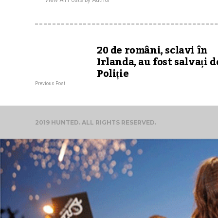
View All Posts by Author
20 de români, sclavi în
Irlanda, au fost salvați d
Poliție
Previous Post
2019 HUNTED. ALL RIGHTS RESERVED.