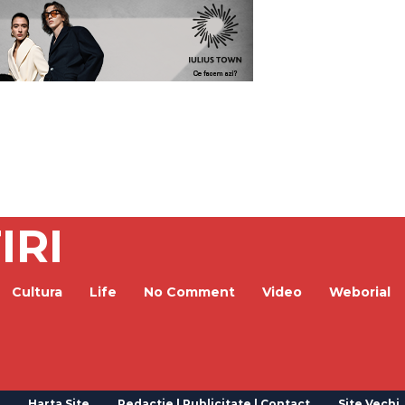
IRI
Cultura
Life
No Comment
Video
Weborial
Harta Site
Redactie | Publicitate | Contact
Site Vechi