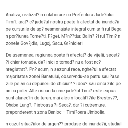
Analiza, realizat? n colaborare cu Prefectura Jude?ului
Timi?, arat? c? jude?ul nostru poate fi afectat de inunda?ii
pe cursurile de ap? neamenajate integral cum ar fi rul Bega
n por?iunea Tome?ti, F?get, M?n??tiur, Balin? ?i rul Timi? n
zonele Gov?jdia, Lugoj, Sacu, Gr?nicieri.
De asemenea, regiunea poate fi afectat? de vijelii, secet?
?i chiar tornade, de?i nici o tornad? nu a fost nc?
nregistrat?. Pn? acum, n sezonul rece, nghe?ul a afectat
majoritatea zonei Banatului, observndu-se patru sau ?ase
zile pe an cu depuneri de chiciur? ?i dou? sau cinci zile pe
an cu polei. Alte riscuri la care jude?ul Timi? este expus
sunt alunec?ri de teren, mai ales n localit??ile Brestov??,
Ohaba Lung?, Pietroasa ?i Seca?, dar ?i cutremure,
preponderent n zona Banloc – Timi?oara Jimbolia.
n cazul situa?iilor de urgen?? produse de inunda?ii, studiul