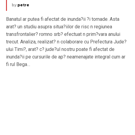
by
petre
Banatul ar putea fi afectat de inunda?ii ?i tornade. Asta
arat? un studiu asupra situa?iilor de risc n regiunea
transfrontalier? romno srb? efectuat n prim?vara anului
trecut. Analiza, realizat? n colaborare cu Prefectura Jude?
ului Timi?, arat? c? jude?ul nostru poate fi afectat de
inunda?ii pe cursurile de ap? neamenajate integral cum ar
fi rul Bega…