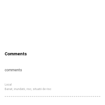
Comments
comments
Local
Banat
,
inundatii
,
risc
,
situatii de risc