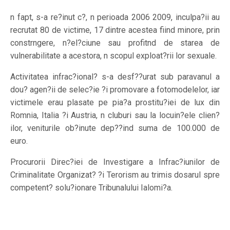
n fapt, s-a re?inut c?, n perioada 2006 2009, inculpa?ii au
recrutat 80 de victime, 17 dintre acestea fiind minore, prin
constrngere, n?el?ciune sau profitnd de starea de
vulnerabilitate a acestora, n scopul exploat?rii lor sexuale.
Activitatea infrac?ional? s-a desf??urat sub paravanul a
dou? agen?ii de selec?ie ?i promovare a fotomodelelor, iar
victimele erau plasate pe pia?a prostitu?iei de lux din
Romnia, Italia ?i Austria, n cluburi sau la locuin?ele clien?
ilor, veniturile ob?inute dep??ind suma de 100.000 de
euro.
Procurorii Direc?iei de Investigare a Infrac?iunilor de
Criminalitate Organizat? ?i Terorism au trimis dosarul spre
competent? solu?ionare Tribunalului Ialomi?a.