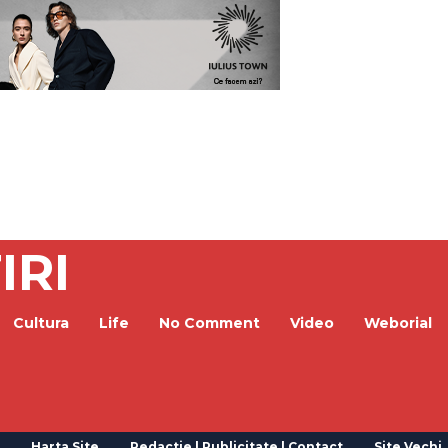
IRI
Cultura
Life
No Comment
Video
Weborial
Harta Site
Redactie | Publicitate | Contact
Site Vechi