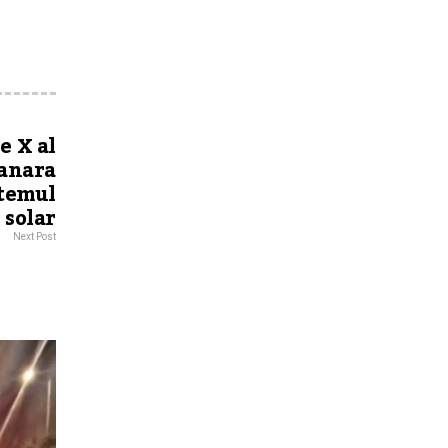
e X al
tanara
stemul
 solar
Next Post