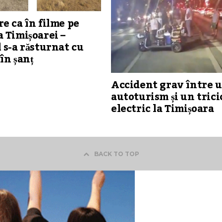
e ca în filme pe
 Timișoarei –
 s-a răsturnat cu
în șanț
Accident grav între 
autoturism și un trici
electric la Timișoara
BACK TO TOP