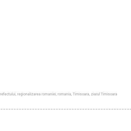
prefectului
,
regionalizarea romaniei
,
romania
,
Timisoara
,
ziarul Timisoara