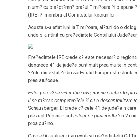
n urm? cu o s?pt?mn? ora?ul Timi?oara ?i o spune ?i
(IRE) ?i membru al Comitetului Regiunilor.
Acesta s-a aflat luni la Timi?oara, al?turi de o deleg
unde s-a ntlnit cu pre?edintele Consiliului Jude?ea
Pre?edintele IRE crede c? este necesar? o regional
deoarece 41 de jude?e sunt mult prea multe, n conte
??rile din estul ?i din sud-estul Europei structurile
prea stufoase.
Este greu s? se schimbe ceva, dar se poate ntmpla a
li se m?resc competen?ele ?i cu o descentralizare r
Schausberger. El crede c? cele 41 de jude?e n care
prezent Romnia sunt
categoric prea multe
?i c? numa
prea pu?ine.
Oaspe?ii austrieci i-au explicat pre?edintelui CJ T