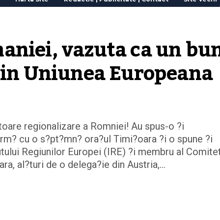
aniei, vazuta ca un bun
 din Uniunea Europeana
itoare regionalizare a Romniei! Au spus-o ?i
 urm? cu o s?pt?mn? ora?ul Timi?oara ?i o spune ?i
utului Regiunilor Europei (IRE) ?i membru al Comitet
ara, al?turi de o delega?ie din Austria,…