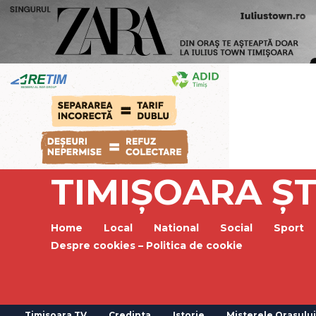
TIMIȘOARA ȘT
Home
Local
National
Social
Sport
Despre cookies – Politica de cookie
Timisoara TV
Credinta
Istorie
Misterele Orasului