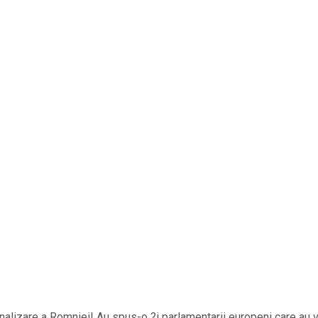
onalizare a Romniei! Au spus-o ?i parlamentarii europeni care au v