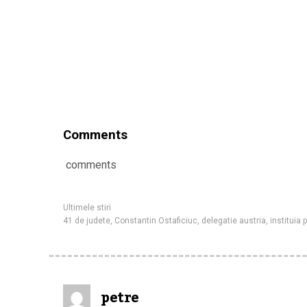
Comments
comments
Ultimele stiri
41 de judete
,
Constantin Ostaficiuc
,
delegatie austria
,
instituia 
petre