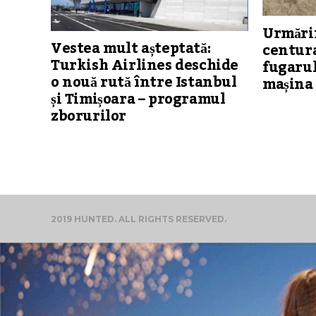
Urmărir
Vestea mult așteptată:
centura
Turkish Airlines deschide
fugarul
o nouă rută între Istanbul
mașina 
și Timișoara – programul
zborurilor
2019 HUNTED. ALL RIGHTS RESERVED.