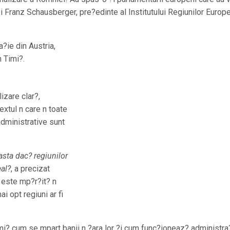
 Franz Schausberger, pre?edinte al Institutului Regiunilor Europe
a?ie din Austria,
n Timi?.
izare clar?,
xtul n care n toate
 administrative sunt
sta dac? regiunilor
eal?
, a precizat
 este mp?r?it? n
i opt regiuni ar fi
imi? cum se mpart banii n ?ara lor ?i cum func?ioneaz? administra