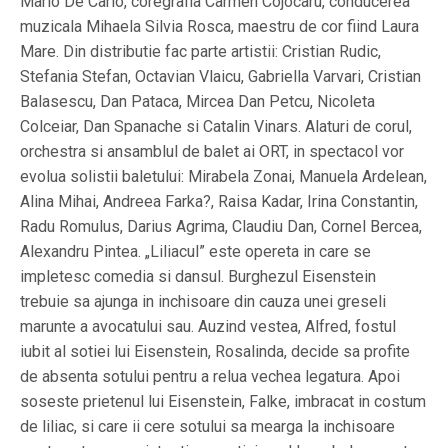
Mario De Carlo, coregrafia Carmen Cojocaru, conducerea
muzicala Mihaela Silvia Rosca, maestru de cor fiind Laura
Mare. Din distributie fac parte artistii: Cristian Rudic,
Stefania Stefan, Octavian Vlaicu, Gabriella Varvari, Cristian
Balasescu, Dan Pataca, Mircea Dan Petcu, Nicoleta
Colceiar, Dan Spanache si Catalin Vinars. Alaturi de corul,
orchestra si ansamblul de balet ai ORT, in spectacol vor
evolua solistii baletului: Mirabela Zonai, Manuela Ardelean,
Alina Mihai, Andreea Farka?, Raisa Kadar, Irina Constantin,
Radu Romulus, Darius Agrima, Claudiu Dan, Cornel Bercea,
Alexandru Pintea. „Liliacul” este opereta in care se
impletesc comedia si dansul. Burghezul Eisenstein
trebuie sa ajunga in inchisoare din cauza unei greseli
marunte a avocatului sau. Auzind vestea, Alfred, fostul
iubit al sotiei lui Eisenstein, Rosalinda, decide sa profite
de absenta sotului pentru a relua vechea legatura. Apoi
soseste prietenul lui Eisenstein, Falke, imbracat in costum
de liliac, si care ii cere sotului sa mearga la inchisoare