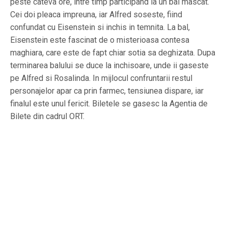
peste cateva ore, intre timp participand la un bal mascat.
Cei doi pleaca impreuna, iar Alfred soseste, fiind
confundat cu Eisenstein si inchis in temnita. La bal,
Eisenstein este fascinat de o misterioasa contesa
maghiara, care este de fapt chiar sotia sa deghizata. Dupa
terminarea balului se duce la inchisoare, unde ii gaseste
pe Alfred si Rosalinda. In mijlocul confruntarii restul
personajelor apar ca prin farmec, tensiunea dispare, iar
finalul este unul fericit. Biletele se gasesc la Agentia de
Bilete din cadrul ORT.