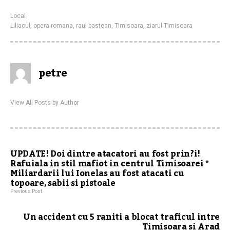
Local
Liliacul
,
opera romana
,
raul bastean
,
Timisoara
,
ziarul Timisoara
petre
View All Posts by Author
UPDATE! Doi dintre atacatori au fost prin?i!
Rafuiala in stil mafiot in centrul Timisoarei *
Miliardarii lui Ionelas au fost atacati cu
topoare, sabii si pistoale
Previous Post
Un accident cu 5 raniti a blocat traficul intre
Timisoara si Arad